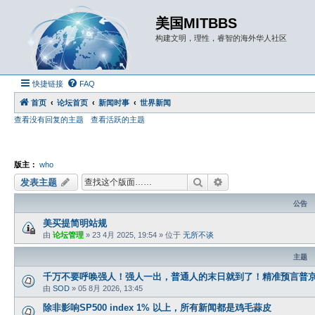
美国MITBBS
构建文明，理性，睿智的海外华人社区
快捷链接
FAQ
首页
论坛首页
新闻时事
世界新闻
查看没有回复的主题
查看活跃的主题
版主：
who
搜索
高级搜索
发表主题
公告
美买提简明站规
由
论坛管理
»
23 4月 2025, 19:54
» 位于
无所不谈
主题
千万不要呼唤强人！强人一出，普通人的末日就到了！精准预言普
由
SOD
»
05 8月 2026, 13:45
除非影响SP500 index 1% 以上，所有新闻都是鸡毛蒜皮