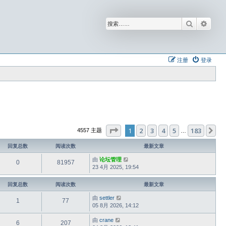
搜索
高级
注册
登录
分页：
1
/
183
1
2
3
4
5
183
下
4557 主题
…
回复总数
阅读次数
最新文章
由
论坛管理
0
81957
23 4月 2025, 19:54
回复总数
阅读次数
最新文章
由
settler
1
77
05 8月 2026, 14:12
由
crane
6
207