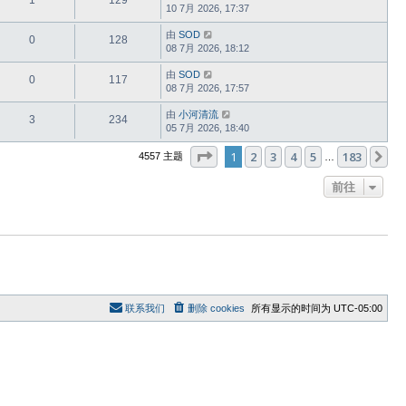
1
129
10 7月 2026, 17:37
由
SOD
0
128
08 7月 2026, 18:12
由
SOD
0
117
08 7月 2026, 17:57
由
小河清流
3
234
05 7月 2026, 18:40
分页：
1
/
183
1
2
3
4
5
183
下
4557 主题
…
前往
联系我们
删除 cookies
所有显示的时间为
UTC-05:00