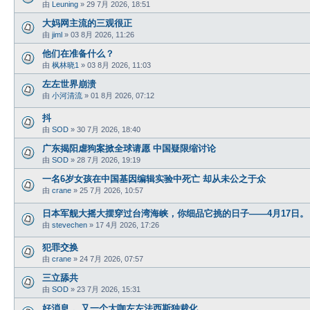
由
Leuning
»
29 7月 2026, 18:51
大妈网主流的三观很正
由
jiml
»
03 8月 2026, 11:26
他们在准备什么？
由
枫林晓1
»
03 8月 2026, 11:03
左左世界崩溃
由
小河清流
»
01 8月 2026, 07:12
抖
由
SOD
»
30 7月 2026, 18:40
广东揭阳虐狗案掀全球请愿 中国疑限缩讨论
由
SOD
»
28 7月 2026, 19:19
一名6岁女孩在中国基因编辑实验中死亡 却从未公之于众
由
crane
»
25 7月 2026, 10:57
日本军舰大摇大摆穿过台湾海峡，你细品它挑的日子——4月17日。
由
stevechen
»
17 4月 2026, 17:26
犯罪交换
由
crane
»
24 7月 2026, 07:57
三立舔共
由
SOD
»
23 7月 2026, 15:31
好消息， 又一个大咖左左法西斯独裁化