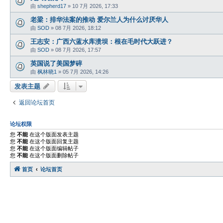
由
shepherd17
»
10 7月 2026, 17:33
老梁：排华法案的推动 爱尔兰人为什么讨厌华人
由
SOD
»
08 7月 2026, 18:12
王志安：广西六蓝水库溃坝：根在毛时代大跃进？
由
SOD
»
08 7月 2026, 17:57
英国说了美国梦碎
由
枫林晓1
»
05 7月 2026, 14:26
发表主题
返回论坛首页
论坛权限
您
不能
在这个版面发表主题
您
不能
在这个版面回复主题
您
不能
在这个版面编辑帖子
您
不能
在这个版面删除帖子
首页
论坛首页