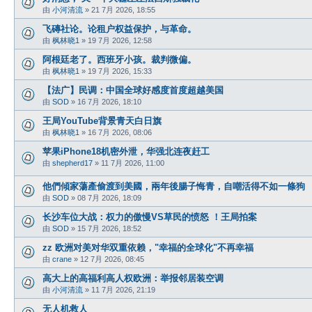
由
小河清流
»
21 7月 2026, 18:55
飞磚社论。论租户权益保护，与革命。
由
枫林晓1
»
19 7月 2026, 12:58
阿根廷老了。西班牙小孩。裁判微偏。
由
枫林晓1
»
19 7月 2026, 15:33
【法广】民调：中国全球好感度首度超越美国
由
SOD
»
16 7月 2026, 18:10
王局YouTube背景青天白日旗
由
枫林晓1
»
16 7月 2026, 08:06
苹果iPhone18机密外泄，华强北连夜赶工
由
shepherd17
»
11 7月 2026, 11:00
他們傾家蕩產偷渡到美國，兩年後腸子悔青，自嘲活得不如一條狗
由
SOD
»
08 7月 2026, 18:09
长沙车位大战：权力的傲慢VS草民的愤怒 ！王局拍案
由
SOD
»
15 7月 2026, 18:52
zz 欧洲对美对华双重依赖，"幸福的全球化"不再幸福
由
crane
»
12 7月 2026, 08:45
高大上的高福利高人权欧洲：举报邻居装空调
由
小河清流
»
11 7月 2026, 21:19
无人机救人