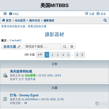
美国MITBBS
FAQ
注册
登录
首页
论坛首页
海外生活
摄影器材
查看没有回复的主题
查看活跃的主题
摄影器材
版主：
Feichai01
搜索
高级搜索
发表主题
分页：
1
/
8
1
2
3
4
5
8
下一页
190 主题
…
公告
美买提简明站规
最新文章 由
论坛管理
«
23 4月 2025, 19:54
发表于 位于
无所不谈
主题
打鸟 - Snowy Egret
最新文章 由
a920306xin
«
28 4月 2025, 21:55
回复总数：
18
1
2