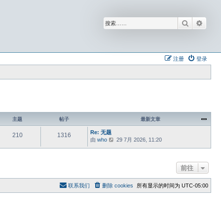
搜索
高级
注册
登录
主题
帖子
最新文章
Re: 无题
210
1316
由
who
查
29 7月 2026, 11:20
看
最
新
前往
帖
子
联系我们
删除 cookies
所有显示的时间为
UTC-05:00