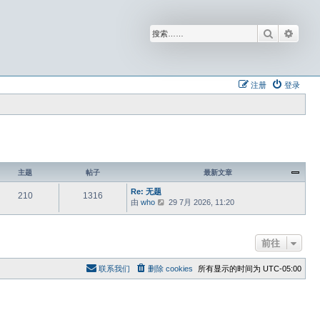
搜索
高级
注册
登录
主题
帖子
最新文章
Re: 无题
210
1316
由
who
查
29 7月 2026, 11:20
看
最
新
前往
帖
子
联系我们
删除 cookies
所有显示的时间为
UTC-05:00