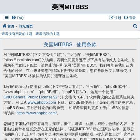
美国MITBBS
FAQ
注册
登录
首页
论坛首页
查看没有回复的主题
查看活跃的主题
美国MITBBS - 使用条款
对 “美国MITBBS” (下文中指代 “我们”，“我们的”，“美国MITBBS”，
“https://usmitbbs.com”)的访问，表明您同意并遵守以下具有法律效力之条款。如
果您不同意以下条款，请停止访问和使用 “美国MITBBS”。我们可能在我们认为
合适的时候，在并未通知您的情况下改变这些条款，您在条款改变后继续使用
“美国MITBBS” 将被认为认同并遵守这些条款。
我们的论坛运行使用 phpBB (下文中指代 “他们”， “他们的”， “phpBB 软件”，
“www.phpbb.com”， “phpBB 组”， “phpBB 团队”)， 这是一个使用 “
GNU General Public License v2
” (下文指代 "GPL") 软件协议的公告栏系统解决
方案， 可以从
www.phpbb.com
下载。 phpBB仅使基于 Internet 的讨论更容易，
phpBB Group不对所讨论的内容负责。 如果希望得到更多关于phpBB的信息，
请访问:
https://www.phpbb.com/
。
您同意不张贴任何带有辱骂，淫秽，粗俗，诽谤，仇恨，威胁，色情的内容，不
张贴任何带有侵犯您所在国家的法律， “美国MITBBS” 所在国家的法律，国际公
法的内容。以上的行为可能会使您在未得到通知的情况下被永远禁止访问这个论
坛。所有帖子发表所使用的 IP 地址将被记录，以协助调查违反条款的事件。您同