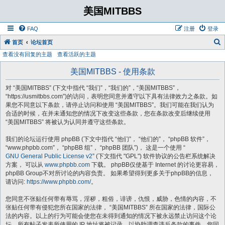
美国MITBBS
FAQ
注册
登录
首页
论坛首页
查看没有回复的主题
查看活跃的主题
美国MITBBS - 使用条款
对 “美国MITBBS” (下文中指代 “我们”，“我们的”，“美国MITBBS”，
“https://usmitbbs.com”)的访问，表明您同意并遵守以下具有法律效力之条款。如
果您不同意以下条款，请停止访问和使用 “美国MITBBS”。我们可能在我们认为
合适的时候，在并未通知您的情况下改变这些条款，您在条款改变后继续使用
“美国MITBBS” 将被认为认同并遵守这些条款。
我们的论坛运行使用 phpBB (下文中指代 “他们”， “他们的”， “phpBB 软件”，
“www.phpbb.com”， “phpBB 组”， “phpBB 团队”)， 这是一个使用 “
GNU General Public License v2
” (下文指代 "GPL") 软件协议的公告栏系统解决
方案， 可以从
www.phpbb.com
下载。 phpBB仅使基于 Internet 的讨论更容易，
phpBB Group不对所讨论的内容负责。 如果希望得到更多关于phpBB的信息，
请访问:
https://www.phpbb.com/
。
您同意不张贴任何带有辱骂，淫秽，粗俗，诽谤，仇恨，威胁，色情的内容，不
张贴任何带有侵犯您所在国家的法律， “美国MITBBS” 所在国家的法律，国际公
法的内容。以上的行为可能会使您在未得到通知的情况下被永远禁止访问这个论
坛。所有帖子发表所使用的 IP 地址将被记录，以协助调查违反条款的事件。您同