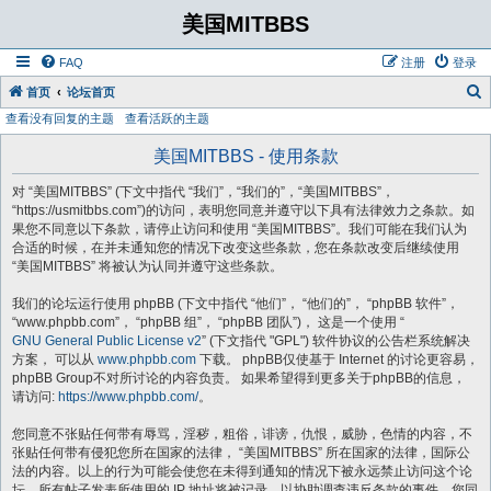
美国MITBBS
FAQ
注册
登录
首页
论坛首页
查看没有回复的主题
查看活跃的主题
美国MITBBS - 使用条款
对 “美国MITBBS” (下文中指代 “我们”，“我们的”，“美国MITBBS”，
“https://usmitbbs.com”)的访问，表明您同意并遵守以下具有法律效力之条款。如
果您不同意以下条款，请停止访问和使用 “美国MITBBS”。我们可能在我们认为
合适的时候，在并未通知您的情况下改变这些条款，您在条款改变后继续使用
“美国MITBBS” 将被认为认同并遵守这些条款。
我们的论坛运行使用 phpBB (下文中指代 “他们”， “他们的”， “phpBB 软件”，
“www.phpbb.com”， “phpBB 组”， “phpBB 团队”)， 这是一个使用 “
GNU General Public License v2
” (下文指代 "GPL") 软件协议的公告栏系统解决
方案， 可以从
www.phpbb.com
下载。 phpBB仅使基于 Internet 的讨论更容易，
phpBB Group不对所讨论的内容负责。 如果希望得到更多关于phpBB的信息，
请访问:
https://www.phpbb.com/
。
您同意不张贴任何带有辱骂，淫秽，粗俗，诽谤，仇恨，威胁，色情的内容，不
张贴任何带有侵犯您所在国家的法律， “美国MITBBS” 所在国家的法律，国际公
法的内容。以上的行为可能会使您在未得到通知的情况下被永远禁止访问这个论
坛。所有帖子发表所使用的 IP 地址将被记录，以协助调查违反条款的事件。您同