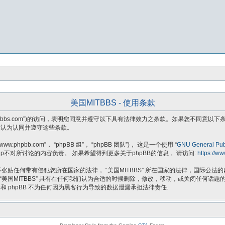
美国MITBBS - 使用条款
ttps://usmitbbs.com”)的访问，表明您同意并遵守以下具有法律效力之条款。如果您
将被认为认同并遵守这些条款。
.phpbb.com”， “phpBB 组”， “phpBB 团队”)， 这是一个使用 “
GNU General Publ
B Group不对所讨论的内容负责。 如果希望得到更多关于phpBB的信息， 请访问:
https://w
贴任何带有侵犯您所在国家的法律， “美国MITBBS” 所在国家的法律，国际公
 “美国MITBBS” 具有在任何我们认为合适的时候删除，修改，移动，或关闭任何
 和 phpBB 不为任何因为黑客行为导致的数据泄漏承担法律责任.