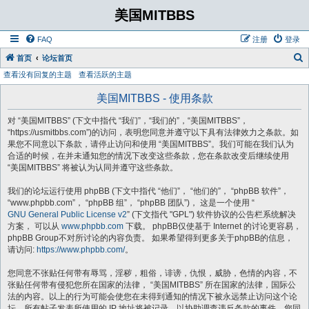
美国MITBBS
FAQ
注册
登录
首页
论坛首页
查看没有回复的主题
查看活跃的主题
美国MITBBS - 使用条款
对 “美国MITBBS” (下文中指代 “我们”，“我们的”，“美国MITBBS”，
“https://usmitbbs.com”)的访问，表明您同意并遵守以下具有法律效力之条款。如
果您不同意以下条款，请停止访问和使用 “美国MITBBS”。我们可能在我们认为
合适的时候，在并未通知您的情况下改变这些条款，您在条款改变后继续使用
“美国MITBBS” 将被认为认同并遵守这些条款。
我们的论坛运行使用 phpBB (下文中指代 “他们”， “他们的”， “phpBB 软件”，
“www.phpbb.com”， “phpBB 组”， “phpBB 团队”)， 这是一个使用 “
GNU General Public License v2
” (下文指代 "GPL") 软件协议的公告栏系统解决
方案， 可以从
www.phpbb.com
下载。 phpBB仅使基于 Internet 的讨论更容易，
phpBB Group不对所讨论的内容负责。 如果希望得到更多关于phpBB的信息，
请访问:
https://www.phpbb.com/
。
您同意不张贴任何带有辱骂，淫秽，粗俗，诽谤，仇恨，威胁，色情的内容，不
张贴任何带有侵犯您所在国家的法律， “美国MITBBS” 所在国家的法律，国际公
法的内容。以上的行为可能会使您在未得到通知的情况下被永远禁止访问这个论
坛。所有帖子发表所使用的 IP 地址将被记录，以协助调查违反条款的事件。您同