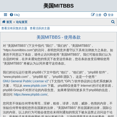
美国MITBBS
FAQ
注册
登录
首页
论坛首页
查看没有回复的主题
查看活跃的主题
美国MITBBS - 使用条款
对 “美国MITBBS” (下文中指代 “我们”，“我们的”，“美国MITBBS”，
“https://usmitbbs.com”)的访问，表明您同意并遵守以下具有法律效力之条款。如
果您不同意以下条款，请停止访问和使用 “美国MITBBS”。我们可能在我们认为
合适的时候，在并未通知您的情况下改变这些条款，您在条款改变后继续使用
“美国MITBBS” 将被认为认同并遵守这些条款。
我们的论坛运行使用 phpBB (下文中指代 “他们”， “他们的”， “phpBB 软件”，
“www.phpbb.com”， “phpBB 组”， “phpBB 团队”)， 这是一个使用 “
GNU General Public License v2
” (下文指代 "GPL") 软件协议的公告栏系统解决
方案， 可以从
www.phpbb.com
下载。 phpBB仅使基于 Internet 的讨论更容易，
phpBB Group不对所讨论的内容负责。 如果希望得到更多关于phpBB的信息，
请访问:
https://www.phpbb.com/
。
您同意不张贴任何带有辱骂，淫秽，粗俗，诽谤，仇恨，威胁，色情的内容，不
张贴任何带有侵犯您所在国家的法律， “美国MITBBS” 所在国家的法律，国际公
法的内容。以上的行为可能会使您在未得到通知的情况下被永远禁止访问这个论
坛。所有帖子发表所使用的 IP 地址将被记录，以协助调查违反条款的事件。您同