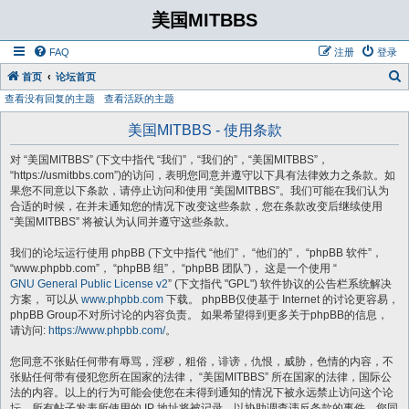
美国MITBBS
FAQ
注册
登录
首页
论坛首页
查看没有回复的主题
查看活跃的主题
美国MITBBS - 使用条款
对 “美国MITBBS” (下文中指代 “我们”，“我们的”，“美国MITBBS”，
“https://usmitbbs.com”)的访问，表明您同意并遵守以下具有法律效力之条款。如
果您不同意以下条款，请停止访问和使用 “美国MITBBS”。我们可能在我们认为
合适的时候，在并未通知您的情况下改变这些条款，您在条款改变后继续使用
“美国MITBBS” 将被认为认同并遵守这些条款。
我们的论坛运行使用 phpBB (下文中指代 “他们”， “他们的”， “phpBB 软件”，
“www.phpbb.com”， “phpBB 组”， “phpBB 团队”)， 这是一个使用 “
GNU General Public License v2
” (下文指代 "GPL") 软件协议的公告栏系统解决
方案， 可以从
www.phpbb.com
下载。 phpBB仅使基于 Internet 的讨论更容易，
phpBB Group不对所讨论的内容负责。 如果希望得到更多关于phpBB的信息，
请访问:
https://www.phpbb.com/
。
您同意不张贴任何带有辱骂，淫秽，粗俗，诽谤，仇恨，威胁，色情的内容，不
张贴任何带有侵犯您所在国家的法律， “美国MITBBS” 所在国家的法律，国际公
法的内容。以上的行为可能会使您在未得到通知的情况下被永远禁止访问这个论
坛。所有帖子发表所使用的 IP 地址将被记录，以协助调查违反条款的事件。您同