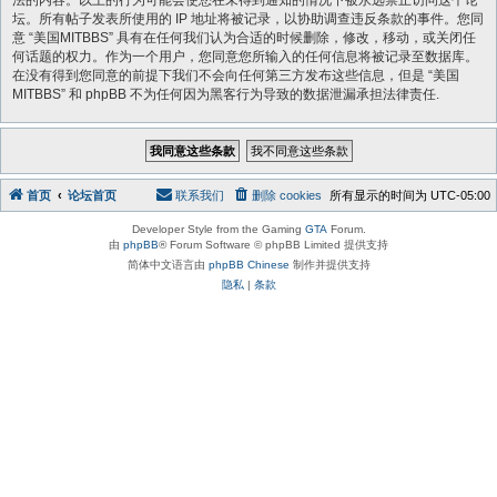
法的内容。以上的行为可能会使您在未得到通知的情况下被永远禁止访问这个论
坛。所有帖子发表所使用的 IP 地址将被记录，以协助调查违反条款的事件。您同
意 “美国MITBBS” 具有在任何我们认为合适的时候删除，修改，移动，或关闭任
何话题的权力。作为一个用户，您同意您所输入的任何信息将被记录至数据库。
在没有得到您同意的前提下我们不会向任何第三方发布这些信息，但是 “美国
MITBBS” 和 phpBB 不为任何因为黑客行为导致的数据泄漏承担法律责任.
首页
论坛首页
联系我们
删除 cookies
所有显示的时间为
UTC-05:00
Developer Style from the Gaming
GTA
Forum.
由
phpBB
® Forum Software © phpBB Limited 提供支持
简体中文语言由
phpBB Chinese
制作并提供支持
隐私
|
条款