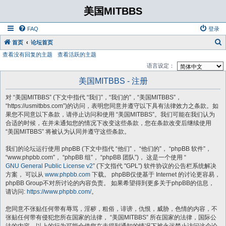
美国MITBBS
FAQ
登录
首页
论坛首页
查看没有回复的主题
查看活跃的主题
语言设定：
美国MITBBS - 注册
对 “美国MITBBS” (下文中指代 “我们”，“我们的”，“美国MITBBS”，
“https://usmitbbs.com”)的访问，表明您同意并遵守以下具有法律效力之条款。如
果您不同意以下条款，请停止访问和使用 “美国MITBBS”。我们可能在我们认为
合适的时候，在并未通知您的情况下改变这些条款，您在条款改变后继续使用
“美国MITBBS” 将被认为认同并遵守这些条款。
我们的论坛运行使用 phpBB (下文中指代 “他们”， “他们的”， “phpBB 软件”，
“www.phpbb.com”， “phpBB 组”， “phpBB 团队”)， 这是一个使用 “
GNU General Public License v2
” (下文指代 "GPL") 软件协议的公告栏系统解决
方案， 可以从
www.phpbb.com
下载。 phpBB仅使基于 Internet 的讨论更容易，
phpBB Group不对所讨论的内容负责。 如果希望得到更多关于phpBB的信息，
请访问:
https://www.phpbb.com/
。
您同意不张贴任何带有辱骂，淫秽，粗俗，诽谤，仇恨，威胁，色情的内容，不
张贴任何带有侵犯您所在国家的法律， “美国MITBBS” 所在国家的法律，国际公