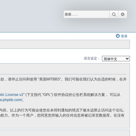
搜索
高级
登录
语言设定：
不同意以下条款，请停止访问和使用 “美国MITBBS”。我们可能在我们认为合适的时候，在并
ic License v2
” (下文指代 "GPL") 软件协议的公告栏系统解决方案， 可以从
ww.phpbb.com/
。
法的内容。以上的行为可能会使您在未得到通知的情况下被永远禁止访问这个论坛。
话题的权力。作为一个用户，您同意您所输入的任何信息将被记录至数据库。在没有