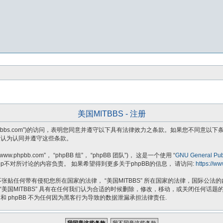
美国MITBBS - 注册
ttps://usmitbbs.com”)的访问，表明您同意并遵守以下具有法律效力之条款。如果您
将被认为认同并遵守这些条款。
.phpbb.com”， “phpBB 组”， “phpBB 团队”)， 这是一个使用 “
GNU General Publ
B Group不对所讨论的内容负责。 如果希望得到更多关于phpBB的信息， 请访问:
https://w
贴任何带有侵犯您所在国家的法律， “美国MITBBS” 所在国家的法律，国际公
 “美国MITBBS” 具有在任何我们认为合适的时候删除，修改，移动，或关闭任何
 和 phpBB 不为任何因为黑客行为导致的数据泄漏承担法律责任.