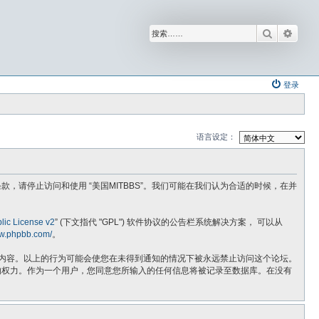
搜索
高级
登录
语言设定：
不同意以下条款，请停止访问和使用 “美国MITBBS”。我们可能在我们认为合适的时候，在并
ic License v2
” (下文指代 "GPL") 软件协议的公告栏系统解决方案， 可以从
ww.phpbb.com/
。
法的内容。以上的行为可能会使您在未得到通知的情况下被永远禁止访问这个论坛。
话题的权力。作为一个用户，您同意您所输入的任何信息将被记录至数据库。在没有