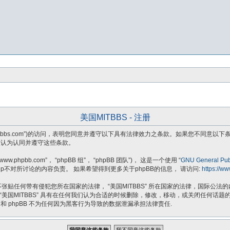
美国MITBBS - 注册
ttps://usmitbbs.com”)的访问，表明您同意并遵守以下具有法律效力之条款。如果您
将被认为认同并遵守这些条款。
.phpbb.com”， “phpBB 组”， “phpBB 团队”)， 这是一个使用 “
GNU General Publ
B Group不对所讨论的内容负责。 如果希望得到更多关于phpBB的信息， 请访问:
https://w
贴任何带有侵犯您所在国家的法律， “美国MITBBS” 所在国家的法律，国际公
 “美国MITBBS” 具有在任何我们认为合适的时候删除，修改，移动，或关闭任何
 和 phpBB 不为任何因为黑客行为导致的数据泄漏承担法律责任.