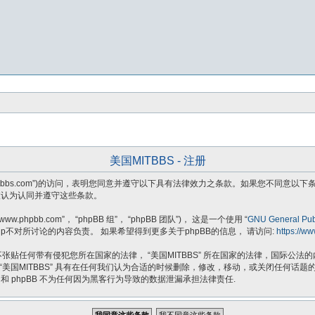
美国MITBBS - 注册
ttps://usmitbbs.com”)的访问，表明您同意并遵守以下具有法律效力之条款。如果您
将被认为认同并遵守这些条款。
.phpbb.com”， “phpBB 组”， “phpBB 团队”)， 这是一个使用 “
GNU General Publ
B Group不对所讨论的内容负责。 如果希望得到更多关于phpBB的信息， 请访问:
https://w
贴任何带有侵犯您所在国家的法律， “美国MITBBS” 所在国家的法律，国际公
 “美国MITBBS” 具有在任何我们认为合适的时候删除，修改，移动，或关闭任何
 和 phpBB 不为任何因为黑客行为导致的数据泄漏承担法律责任.