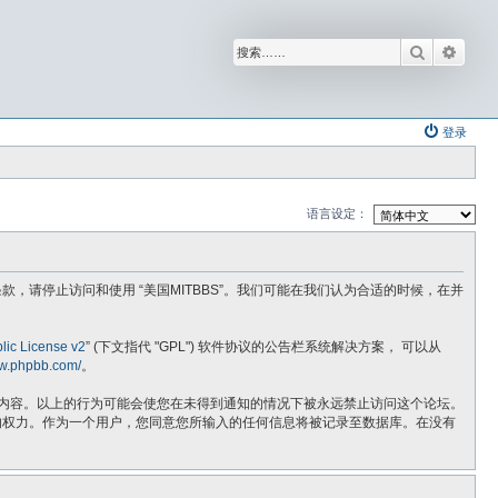
搜索
高级
登录
语言设定：
不同意以下条款，请停止访问和使用 “美国MITBBS”。我们可能在我们认为合适的时候，在并
ic License v2
” (下文指代 "GPL") 软件协议的公告栏系统解决方案， 可以从
ww.phpbb.com/
。
法的内容。以上的行为可能会使您在未得到通知的情况下被永远禁止访问这个论坛。
话题的权力。作为一个用户，您同意您所输入的任何信息将被记录至数据库。在没有