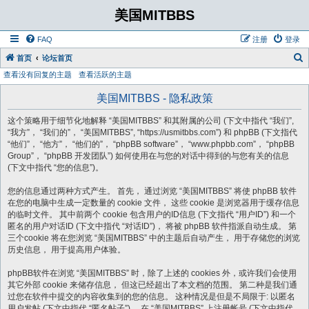
美国MITBBS
FAQ
注册
登录
首页
论坛首页
查看没有回复的主题
查看活跃的主题
美国MITBBS - 隐私政策
这个策略用于细节化地解释 “美国MITBBS” 和其附属的公司 (下文中指代 “我们”,
“我方”， “我们的”， “美国MITBBS”, “https://usmitbbs.com”) 和 phpBB (下文指代
“他们”， “他方”， “他们的”， “phpBB software”， “www.phpbb.com”， “phpBB
Group”， “phpBB 开发团队”) 如何使用在与您的对话中得到的与您有关的信息
(下文中指代 “您的信息”)。
您的信息通过两种方式产生。 首先， 通过浏览 “美国MITBBS” 将使 phpBB 软件
在您的电脑中生成一定数量的 cookie 文件， 这些 cookie 是浏览器用于缓存信息
的临时文件。 其中前两个 cookie 包含用户的ID信息 (下文指代 “用户ID”) 和一个
匿名的用户对话ID (下文中指代 “对话ID”)， 将被 phpBB 软件指派自动生成。 第
三个cookie 将在您浏览 “美国MITBBS” 中的主题后自动产生， 用于存储您的浏览
历史信息， 用于提高用户体验。
phpBB软件在浏览 “美国MITBBS” 时，除了上述的 cookies 外，或许我们会使用
其它外部 cookie 来储存信息， 但这已经超出了本文档的范围。 第二种是我们通
过您在软件中提交的内容收集到的您的信息。 这种情况是但是不局限于: 以匿名
用户发帖 (下文中指代 “匿名帖子”)， 在 “美国MITBBS” 上注册帐号 (下文中指代