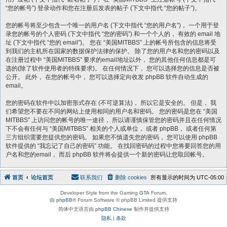
“您的帐号”) 登录动作和您在注册后发表的帖子 (下文中指代 “您的帖子”)。
您的帐号将至少包含一个唯一的用户名 (下文中指代 “您的用户名”)， 一个用于登
录您的帐号的个人密码 (下文中指代 “您的密码”) 和一个个人的， 有效的 email 地
址 (下文中指代 “您的 email”)。 您在 “美国MITBBS” 上的帐号所包含的信息将受
到我们的主机所在国家的数据保护法律的保护。 除了您的用户名和您的密码以及
在注册过程中 “美国MITBBS” 要求的email地址以外， 您的其他任何信息都是可
选的(除了软件使用者的特殊要求)。 在任何情况下， 您可以选择您的信息是否被
公开。 此外， 在您的帐号中， 您可以选择定向收发 phpBB 软件自动生成的
email。
您的密码在软件中以加密形式存在 (不可逆算法)， 所以它是安全的。 但是， 我
们希望您不要在不同的网站上使用相同的用户名和密码。 您的密码是您在 “美国
MITBBS” 上访问您的帐号的唯一途径， 所以请谨慎保管您的密码并且在任何情况
下不会有任何与 “美国MITBBS” 相关的个人或单位， 或者 phpBB， 或者任何第
三方组织需要您提供您的密码。 如果您不慎遗失您的密码， 您可以使用 phpBB
软件提供的 “我忘记了自己的密码” 功能。 在找回密码的过程中您将要回答您的用
户名和您的email， 而后 phpBB 软件将会提供一个新的密码让您取回帐号。
首页
论坛首页
联系我们
删除 cookies
所有显示的时间为
UTC-05:00
Developer Style from the Gaming
GTA
Forum.
由
phpBB
® Forum Software © phpBB Limited 提供支持
简体中文语言由
phpBB Chinese
制作并提供支持
隐私
|
条款