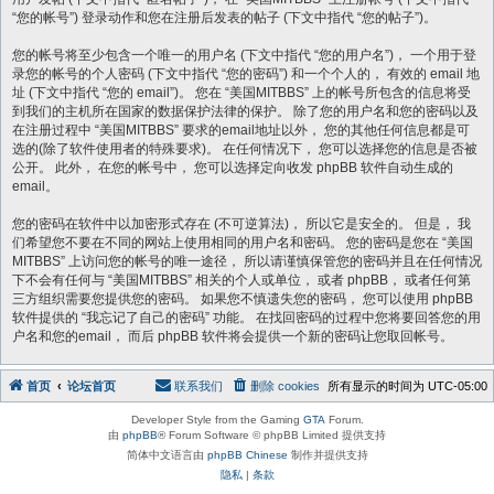
“您的帐号”) 登录动作和您在注册后发表的帖子 (下文中指代 “您的帖子”)。
您的帐号将至少包含一个唯一的用户名 (下文中指代 “您的用户名”)， 一个用于登
录您的帐号的个人密码 (下文中指代 “您的密码”) 和一个个人的， 有效的 email 地
址 (下文中指代 “您的 email”)。 您在 “美国MITBBS” 上的帐号所包含的信息将受
到我们的主机所在国家的数据保护法律的保护。 除了您的用户名和您的密码以及
在注册过程中 “美国MITBBS” 要求的email地址以外， 您的其他任何信息都是可
选的(除了软件使用者的特殊要求)。 在任何情况下， 您可以选择您的信息是否被
公开。 此外， 在您的帐号中， 您可以选择定向收发 phpBB 软件自动生成的
email。
您的密码在软件中以加密形式存在 (不可逆算法)， 所以它是安全的。 但是， 我
们希望您不要在不同的网站上使用相同的用户名和密码。 您的密码是您在 “美国
MITBBS” 上访问您的帐号的唯一途径， 所以请谨慎保管您的密码并且在任何情况
下不会有任何与 “美国MITBBS” 相关的个人或单位， 或者 phpBB， 或者任何第
三方组织需要您提供您的密码。 如果您不慎遗失您的密码， 您可以使用 phpBB
软件提供的 “我忘记了自己的密码” 功能。 在找回密码的过程中您将要回答您的用
户名和您的email， 而后 phpBB 软件将会提供一个新的密码让您取回帐号。
首页
论坛首页
联系我们
删除 cookies
所有显示的时间为
UTC-05:00
Developer Style from the Gaming
GTA
Forum.
由
phpBB
® Forum Software © phpBB Limited 提供支持
简体中文语言由
phpBB Chinese
制作并提供支持
隐私
|
条款