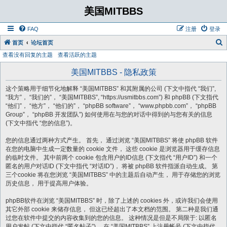
美国MITBBS
FAQ
注册
登录
首页
论坛首页
查看没有回复的主题
查看活跃的主题
美国MITBBS - 隐私政策
这个策略用于细节化地解释 “美国MITBBS” 和其附属的公司 (下文中指代 “我们”,
“我方”， “我们的”， “美国MITBBS”, “https://usmitbbs.com”) 和 phpBB (下文指代
“他们”， “他方”， “他们的”， “phpBB software”， “www.phpbb.com”， “phpBB
Group”， “phpBB 开发团队”) 如何使用在与您的对话中得到的与您有关的信息
(下文中指代 “您的信息”)。
您的信息通过两种方式产生。 首先， 通过浏览 “美国MITBBS” 将使 phpBB 软件
在您的电脑中生成一定数量的 cookie 文件， 这些 cookie 是浏览器用于缓存信息
的临时文件。 其中前两个 cookie 包含用户的ID信息 (下文指代 “用户ID”) 和一个
匿名的用户对话ID (下文中指代 “对话ID”)， 将被 phpBB 软件指派自动生成。 第
三个cookie 将在您浏览 “美国MITBBS” 中的主题后自动产生， 用于存储您的浏览
历史信息， 用于提高用户体验。
phpBB软件在浏览 “美国MITBBS” 时，除了上述的 cookies 外，或许我们会使用
其它外部 cookie 来储存信息， 但这已经超出了本文档的范围。 第二种是我们通
过您在软件中提交的内容收集到的您的信息。 这种情况是但是不局限于: 以匿名
用户发帖 (下文中指代 “匿名帖子”)， 在 “美国MITBBS” 上注册帐号 (下文中指代