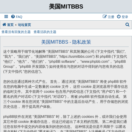
美国MITBBS
FAQ
注册
登录
首页
论坛首页
查看没有回复的主题
查看活跃的主题
美国MITBBS - 隐私政策
这个策略用于细节化地解释 “美国MITBBS” 和其附属的公司 (下文中指代 “我们”,
“我方”， “我们的”， “美国MITBBS”, “https://usmitbbs.com”) 和 phpBB (下文指代
“他们”， “他方”， “他们的”， “phpBB software”， “www.phpbb.com”， “phpBB
Group”， “phpBB 开发团队”) 如何使用在与您的对话中得到的与您有关的信息
(下文中指代 “您的信息”)。
您的信息通过两种方式产生。 首先， 通过浏览 “美国MITBBS” 将使 phpBB 软件
在您的电脑中生成一定数量的 cookie 文件， 这些 cookie 是浏览器用于缓存信息
的临时文件。 其中前两个 cookie 包含用户的ID信息 (下文指代 “用户ID”) 和一个
匿名的用户对话ID (下文中指代 “对话ID”)， 将被 phpBB 软件指派自动生成。 第
三个cookie 将在您浏览 “美国MITBBS” 中的主题后自动产生， 用于存储您的浏览
历史信息， 用于提高用户体验。
phpBB软件在浏览 “美国MITBBS” 时，除了上述的 cookies 外，或许我们会使用
其它外部 cookie 来储存信息， 但这已经超出了本文档的范围。 第二种是我们通
过您在软件中提交的内容收集到的您的信息。 这种情况是但是不局限于: 以匿名
用户发帖 (下文中指代 “匿名帖子”)， 在 “美国MITBBS” 上注册帐号 (下文中指代