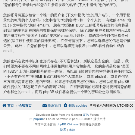
“您的帐号”) 登录动作和您在注册后发表的帖子 (下文中指代 “您的帖子”)。
您的帐号将至少包含一个唯一的用户名 (下文中指代 “您的用户名”)， 一个用于登
录您的帐号的个人密码 (下文中指代 “您的密码”) 和一个个人的， 有效的 email 地
址 (下文中指代 “您的 email”)。 您在 “美国MITBBS” 上的帐号所包含的信息将受
到我们的主机所在国家的数据保护法律的保护。 除了您的用户名和您的密码以及
在注册过程中 “美国MITBBS” 要求的email地址以外， 您的其他任何信息都是可
选的(除了软件使用者的特殊要求)。 在任何情况下， 您可以选择您的信息是否被
公开。 此外， 在您的帐号中， 您可以选择定向收发 phpBB 软件自动生成的
email。
您的密码在软件中以加密形式存在 (不可逆算法)， 所以它是安全的。 但是， 我
们希望您不要在不同的网站上使用相同的用户名和密码。 您的密码是您在 “美国
MITBBS” 上访问您的帐号的唯一途径， 所以请谨慎保管您的密码并且在任何情况
下不会有任何与 “美国MITBBS” 相关的个人或单位， 或者 phpBB， 或者任何第
三方组织需要您提供您的密码。 如果您不慎遗失您的密码， 您可以使用 phpBB
软件提供的 “我忘记了自己的密码” 功能。 在找回密码的过程中您将要回答您的用
户名和您的email， 而后 phpBB 软件将会提供一个新的密码让您取回帐号。
首页
论坛首页
联系我们
删除 cookies
所有显示的时间为
UTC-05:00
Developer Style from the Gaming
GTA
Forum.
由
phpBB
® Forum Software © phpBB Limited 提供支持
简体中文语言由
phpBB Chinese
制作并提供支持
隐私
|
条款