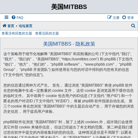
美国MITBBS
FAQ
注册
登录
首页
论坛首页
查看没有回复的主题
查看活跃的主题
美国MITBBS - 隐私政策
这个策略用于细节化地解释 “美国MITBBS” 和其附属的公司 (下文中指代 “我们”,
“我方”， “我们的”， “美国MITBBS”, “https://usmitbbs.com”) 和 phpBB (下文指代
“他们”， “他方”， “他们的”， “phpBB software”， “www.phpbb.com”， “phpBB
Group”， “phpBB 开发团队”) 如何使用在与您的对话中得到的与您有关的信息
(下文中指代 “您的信息”)。
您的信息通过两种方式产生。 首先， 通过浏览 “美国MITBBS” 将使 phpBB 软件
在您的电脑中生成一定数量的 cookie 文件， 这些 cookie 是浏览器用于缓存信息
的临时文件。 其中前两个 cookie 包含用户的ID信息 (下文指代 “用户ID”) 和一个
匿名的用户对话ID (下文中指代 “对话ID”)， 将被 phpBB 软件指派自动生成。 第
三个cookie 将在您浏览 “美国MITBBS” 中的主题后自动产生， 用于存储您的浏览
历史信息， 用于提高用户体验。
phpBB软件在浏览 “美国MITBBS” 时，除了上述的 cookies 外，或许我们会使用
其它外部 cookie 来储存信息， 但这已经超出了本文档的范围。 第二种是我们通
过您在软件中提交的内容收集到的您的信息。 这种情况是但是不局限于: 以匿名
用户发帖 (下文中指代 “匿名帖子”)， 在 “美国MITBBS” 上注册帐号 (下文中指代