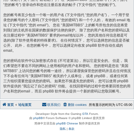
“您的帐号”) 登录动作和您在注册后发表的帖子 (下文中指代 “您的帖子”)。
您的帐号将至少包含一个唯一的用户名 (下文中指代 “您的用户名”)， 一个用于登
录您的帐号的个人密码 (下文中指代 “您的密码”) 和一个个人的， 有效的 email 地
址 (下文中指代 “您的 email”)。 您在 “美国MITBBS” 上的帐号所包含的信息将受
到我们的主机所在国家的数据保护法律的保护。 除了您的用户名和您的密码以及
在注册过程中 “美国MITBBS” 要求的email地址以外， 您的其他任何信息都是可
选的(除了软件使用者的特殊要求)。 在任何情况下， 您可以选择您的信息是否被
公开。 此外， 在您的帐号中， 您可以选择定向收发 phpBB 软件自动生成的
email。
您的密码在软件中以加密形式存在 (不可逆算法)， 所以它是安全的。 但是， 我
们希望您不要在不同的网站上使用相同的用户名和密码。 您的密码是您在 “美国
MITBBS” 上访问您的帐号的唯一途径， 所以请谨慎保管您的密码并且在任何情况
下不会有任何与 “美国MITBBS” 相关的个人或单位， 或者 phpBB， 或者任何第
三方组织需要您提供您的密码。 如果您不慎遗失您的密码， 您可以使用 phpBB
软件提供的 “我忘记了自己的密码” 功能。 在找回密码的过程中您将要回答您的用
户名和您的email， 而后 phpBB 软件将会提供一个新的密码让您取回帐号。
首页
论坛首页
联系我们
删除 cookies
所有显示的时间为
UTC-05:00
Developer Style from the Gaming
GTA
Forum.
由
phpBB
® Forum Software © phpBB Limited 提供支持
简体中文语言由
phpBB Chinese
制作并提供支持
隐私
|
条款