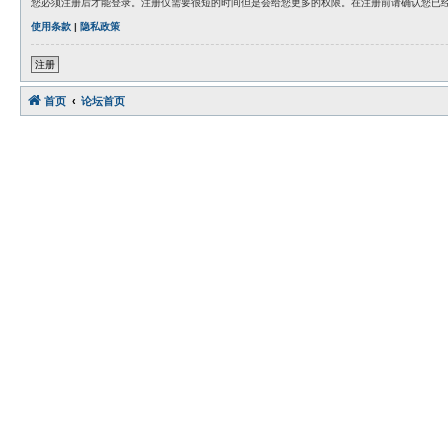
您必须注册后才能登录。注册仅需要很短的时间但是会给您更多的权限。在注册前请确认您已
使用条款
|
隐私政策
注册
首页
论坛首页