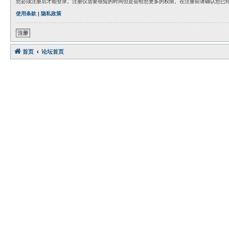
您必须注册后才能登录。注册仅需要很短的时间但是会给您更多的权限。在注册前请确认您已
使用条款
|
隐私政策
注册
首页
论坛首页