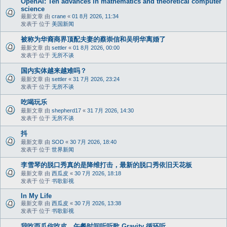
OpenAI: Ten advances in mathematics and theoretical computer
science
最新文章 由
crane
«
01 8月 2026, 11:34
发表于 位于
美国新闻
被称为华裔商界顶配夫妻的蔡崇信和吴明华离婚了
最新文章 由
settler
«
01 8月 2026, 00:00
发表于 位于
无所不谈
国内实体越来越难吗？
最新文章 由
settler
«
31 7月 2026, 23:24
发表于 位于
无所不谈
吃喝玩乐
最新文章 由
shepherd17
«
31 7月 2026, 14:30
发表于 位于
无所不谈
抖
最新文章 由
SOD
«
30 7月 2026, 18:40
发表于 位于
世界新闻
李雪琴的脱口秀真的是降维打击，最新的脱口秀依旧天花板
最新文章 由
西瓜皮
«
30 7月 2026, 18:18
发表于 位于
书歌影视
In My Life
最新文章 由
西瓜皮
«
30 7月 2026, 13:38
发表于 位于
书歌影视
我吃西瓜你吃皮，午餐时间听听歌 Gravity 循环听