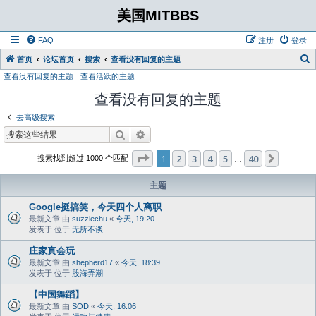
美国MITBBS
FAQ
注册
登录
首页
论坛首页
搜索
查看没有回复的主题
查看没有回复的主题
查看活跃的主题
查看没有回复的主题
去高级搜索
搜索
高级搜索
分页：
1
/
40
1
2
3
4
5
40
下一页
搜索找到超过 1000 个匹配
…
主题
Google挺搞笑，今天四个人离职
最新文章 由
suzziechu
«
今天, 19:20
发表于 位于
无所不谈
庄家真会玩
最新文章 由
shepherd17
«
今天, 18:39
发表于 位于
股海弄潮
【中国舞蹈】
最新文章 由
SOD
«
今天, 16:06