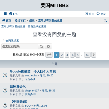
美国MITBBS
FAQ
注册
登录
首页
论坛首页
搜索
查看没有回复的主题
查看没有回复的主题
查看活跃的主题
查看没有回复的主题
去高级搜索
搜索
高级搜索
分页：
1
/
40
1
2
3
4
5
40
下一页
搜索找到超过 1000 个匹配
…
主题
Google挺搞笑，今天四个人离职
最新文章 由
suzziechu
«
昨天, 19:20
发表于 位于
无所不谈
庄家真会玩
最新文章 由
shepherd17
«
昨天, 18:39
发表于 位于
股海弄潮
【中国舞蹈】
最新文章 由
SOD
«
昨天, 16:06