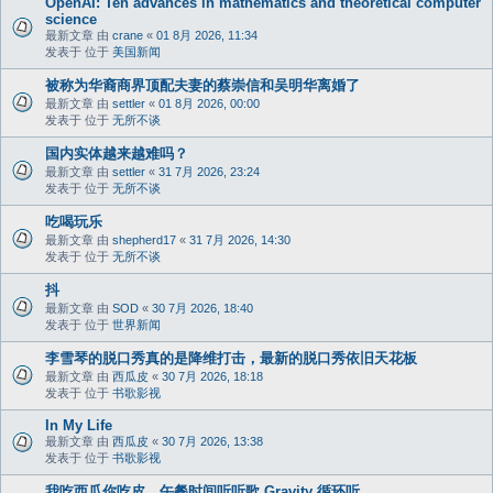
OpenAI: Ten advances in mathematics and theoretical computer
science
最新文章 由
crane
«
01 8月 2026, 11:34
发表于 位于
美国新闻
被称为华裔商界顶配夫妻的蔡崇信和吴明华离婚了
最新文章 由
settler
«
01 8月 2026, 00:00
发表于 位于
无所不谈
国内实体越来越难吗？
最新文章 由
settler
«
31 7月 2026, 23:24
发表于 位于
无所不谈
吃喝玩乐
最新文章 由
shepherd17
«
31 7月 2026, 14:30
发表于 位于
无所不谈
抖
最新文章 由
SOD
«
30 7月 2026, 18:40
发表于 位于
世界新闻
李雪琴的脱口秀真的是降维打击，最新的脱口秀依旧天花板
最新文章 由
西瓜皮
«
30 7月 2026, 18:18
发表于 位于
书歌影视
In My Life
最新文章 由
西瓜皮
«
30 7月 2026, 13:38
发表于 位于
书歌影视
我吃西瓜你吃皮，午餐时间听听歌 Gravity 循环听