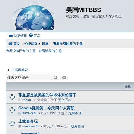
美国MITBBS
构建文明，理性，睿智的海外华人社区
快捷链接
FAQ
首页
论坛首页
搜索
查看没有回复的主题
查看没有回复的主题
查看活跃的主题
去高级搜索
搜索
高级搜索
主题
张益唐是被美国的学术体系给害了
由
resso
»
8 分钟前
» 位于
无所不谈
Google挺搞笑，今天四个人离职
由
suzziechu
»
昨天, 19:20
» 位于
无所不谈
庄家真会玩
由
shepherd17
»
昨天, 18:39
» 位于
股海弄潮