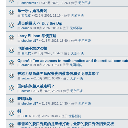
由
shepherd17
»
03 8月 2026, 12:26
» 位于
无所不谈
乐一乐，婚礼誓词
由
西瓜皮
»
02 8月 2026, 11:16
» 位于
无所不谈
进击的巨人 -> Buy the Dip
由
crane
»
01 8月 2026, 20:57
» 位于
无所不谈
Larry Ellison 举债狂赌
由
shepherd17
»
01 8月 2026, 18:40
» 位于
无所不谈
电影都不敢这么拍
由
西瓜皮
»
01 8月 2026, 15:47
» 位于
无所不谈
OpenAI: Ten advances in mathematics and theoretical comput
由
crane
»
01 8月 2026, 11:34
» 位于
美国新闻
被称为华裔商界顶配夫妻的蔡崇信和吴明华离婚了
由
settler
»
01 8月 2026, 00:00
» 位于
无所不谈
国内实体越来越难吗？
由
settler
»
31 7月 2026, 23:24
» 位于
无所不谈
吃喝玩乐
由
shepherd17
»
31 7月 2026, 14:30
» 位于
无所不谈
抖
由
SOD
»
30 7月 2026, 18:40
» 位于
世界新闻
李雪琴的脱口秀真的是降维打击，最新的脱口秀依旧天花板