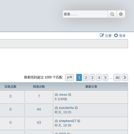
搜索
高级
注册
登录
分页：
1
/
40
1
2
3
4
5
40
下
搜索找到超过 1000 个匹配
…
回复总数
阅读次数
最新文章
由
resso
0
7
8 分钟前
由
suzziechu
0
44
昨天, 19:20
由
shepherd17
0
43
昨天, 18:39
由
SOD