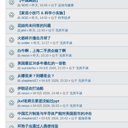
【中国舞蹈】
由
SOD
»
昨天, 16:06
» 位于
运动与健康
【家居小技巧 & 科学小实验】
由
SOD
»
昨天, 14:02
» 位于
科学技术
花姐尚未问答的问题
由
jiml
»
昨天, 11:43
» 位于
无所不谈
火箭碎片撞击月球了
由
settler
»
昨天, 11:27
» 位于
无所不谈
白牛啊，上海二手房企稳了啊
由
resso
»
昨天, 10:15
» 位于
无所不谈
美国最近30多年最红的一首歌
由
suzziechu
»
04 8月 2026, 21:33
» 位于
无所不谈
从哪里来？到哪里去？
由
shepherd17
»
04 8月 2026, 15:33
» 位于
无所不谈
伊朗还在打油船
由
resso
»
04 8月 2026, 14:48
» 位于
无所不谈
jkxf老师主要是没贴过ppt
由
resso
»
04 8月 2026, 05:53
» 位于
无所不谈
中国芯片制造与半导体产能对美国股市的冲击
由
shepherd17
»
03 8月 2026, 20:42
» 位于
股海弄潮
环孢子虫通过人粪便传染