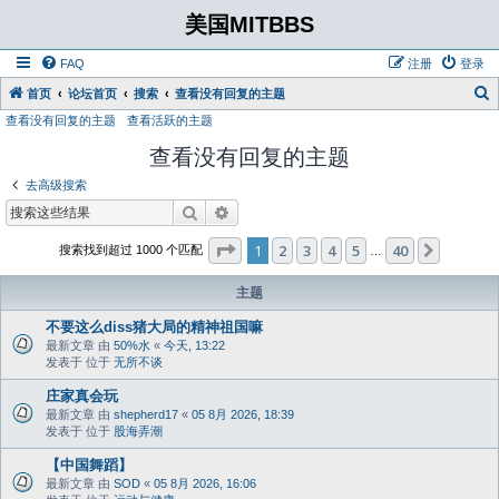
美国MITBBS
FAQ
注册
登录
首页
论坛首页
搜索
查看没有回复的主题
查看没有回复的主题
查看活跃的主题
查看没有回复的主题
去高级搜索
搜索
高级搜索
分页：
1
/
40
1
2
3
4
5
40
下一页
搜索找到超过 1000 个匹配
…
主题
不要这么diss猪大局的精神祖国嘛
最新文章 由
50%水
«
今天, 13:22
发表于 位于
无所不谈
庄家真会玩
最新文章 由
shepherd17
«
05 8月 2026, 18:39
发表于 位于
股海弄潮
【中国舞蹈】
最新文章 由
SOD
«
05 8月 2026, 16:06