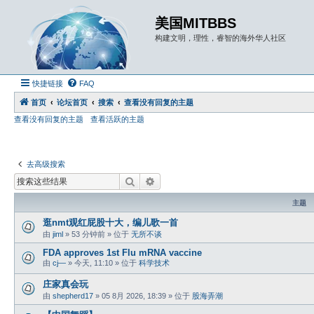
美国MITBBS
构建文明，理性，睿智的海外华人社区
快捷链接
FAQ
首页
论坛首页
搜索
查看没有回复的主题
查看没有回复的主题
查看活跃的主题
去高级搜索
搜索
高级搜索
主题
逛nmt观红屁股十大，编儿歌一首
由
jiml
»
53 分钟前
» 位于
无所不谈
FDA approves 1st Flu mRNA vaccine
由
cj—
»
今天, 11:10
» 位于
科学技术
庄家真会玩
由
shepherd17
»
05 8月 2026, 18:39
» 位于
股海弄潮