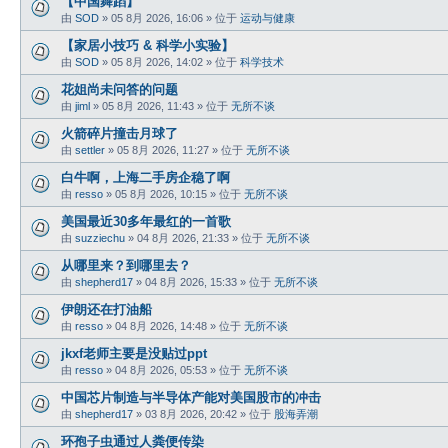
【中国舞蹈】
由
SOD
»
05 8月 2026, 16:06
» 位于
运动与健康
【家居小技巧 & 科学小实验】
由
SOD
»
05 8月 2026, 14:02
» 位于
科学技术
花姐尚未问答的问题
由
jiml
»
05 8月 2026, 11:43
» 位于
无所不谈
火箭碎片撞击月球了
由
settler
»
05 8月 2026, 11:27
» 位于
无所不谈
白牛啊，上海二手房企稳了啊
由
resso
»
05 8月 2026, 10:15
» 位于
无所不谈
美国最近30多年最红的一首歌
由
suzziechu
»
04 8月 2026, 21:33
» 位于
无所不谈
从哪里来？到哪里去？
由
shepherd17
»
04 8月 2026, 15:33
» 位于
无所不谈
伊朗还在打油船
由
resso
»
04 8月 2026, 14:48
» 位于
无所不谈
jkxf老师主要是没贴过ppt
由
resso
»
04 8月 2026, 05:53
» 位于
无所不谈
中国芯片制造与半导体产能对美国股市的冲击
由
shepherd17
»
03 8月 2026, 20:42
» 位于
股海弄潮
环孢子虫通过人粪便传染