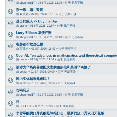
由
shepherd17
»
03 8月 2026, 12:26
» 位于
无所不谈
乐一乐，婚礼誓词
由
西瓜皮
»
02 8月 2026, 11:16
» 位于
无所不谈
进击的巨人 -> Buy the Dip
由
crane
»
01 8月 2026, 20:57
» 位于
无所不谈
Larry Ellison 举债狂赌
由
shepherd17
»
01 8月 2026, 18:40
» 位于
无所不谈
电影都不敢这么拍
由
西瓜皮
»
01 8月 2026, 15:47
» 位于
无所不谈
OpenAI: Ten advances in mathematics and theoretical comput
由
crane
»
01 8月 2026, 11:34
» 位于
美国新闻
被称为华裔商界顶配夫妻的蔡崇信和吴明华离婚了
由
settler
»
01 8月 2026, 00:00
» 位于
无所不谈
国内实体越来越难吗？
由
settler
»
31 7月 2026, 23:24
» 位于
无所不谈
吃喝玩乐
由
shepherd17
»
31 7月 2026, 14:30
» 位于
无所不谈
抖
由
SOD
»
30 7月 2026, 18:40
» 位于
世界新闻
李雪琴的脱口秀真的是降维打击，最新的脱口秀依旧天花板