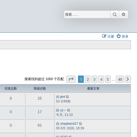
搜索
高级
注册
登录
分页：
1
/
40
1
2
3
4
5
40
下
搜索找到超过 1000 个匹配
…
回复总数
阅读次数
最新文章
由
jiml
0
25
53 分钟前
由
cj—
0
17
今天, 11:10
由
shepherd17
0
91
05 8月 2026, 18:39
由
SOD