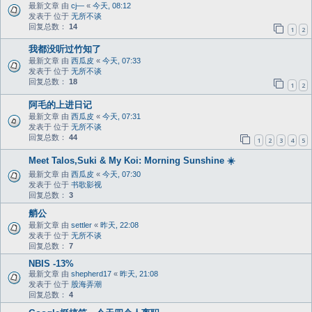
最新文章 由
cj—
«
今天, 08:12
发表于 位于
无所不谈
回复总数：
14
1
2
我都没听过竹知了
最新文章 由
西瓜皮
«
今天, 07:33
发表于 位于
无所不谈
回复总数：
18
1
2
阿毛的上进日记
最新文章 由
西瓜皮
«
今天, 07:31
发表于 位于
无所不谈
回复总数：
44
1
2
3
4
5
Meet Talos,Suki & My Koi: Morning Sunshine ☀️
最新文章 由
西瓜皮
«
今天, 07:30
发表于 位于
书歌影视
回复总数：
3
艄公
最新文章 由
settler
«
昨天, 22:08
发表于 位于
无所不谈
回复总数：
7
NBIS -13%
最新文章 由
shepherd17
«
昨天, 21:08
发表于 位于
股海弄潮
回复总数：
4