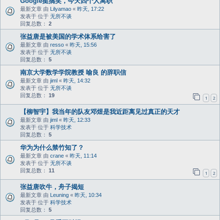
Google挺搞笑，今天四个人离职
最新文章 由
Lilyamao
«
昨天, 17:22
发表于 位于
无所不谈
回复总数：
2
张益唐是被美国的学术体系给害了
最新文章 由
resso
«
昨天, 15:56
发表于 位于
无所不谈
回复总数：
5
南京大学数学学院教授 喻良 的辞职信
最新文章 由
jiml
«
昨天, 14:32
发表于 位于
无所不谈
回复总数：
19
1
2
【柳智宇】我当年的队友邓煜是我近距离见过真正的天才
最新文章 由
jiml
«
昨天, 12:33
发表于 位于
科学技术
回复总数：
5
华为为什么禁竹知了？
最新文章 由
crane
«
昨天, 11:14
发表于 位于
无所不谈
回复总数：
11
1
2
张益唐吹牛，舟子揭短
最新文章 由
Leuning
«
昨天, 10:34
发表于 位于
科学技术
回复总数：
5