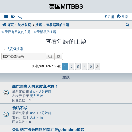
美国MITBBS
FAQ
注册
登录
首页
论坛首页
搜索
查看活跃的主题
查看没有回复的主题
查看活跃的主题
查看活跃的主题
去高级搜索
搜索
高级搜索
1
2
3
4
5
下一页
搜索找到 124 个匹配
主题
粪坑国家人的素质真没救了
最新文章 由
dhd
«
8 分钟前
发表于 位于
无所不谈
回复总数：
1
偷鸡不成
最新文章 由
dhd
«
9 分钟前
发表于 位于
无所不谈
回复总数：
5
娶田纳西漂亮白妞的网红在gofundme捐款