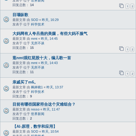
发表于 位于
世界新闻
回复总数：
14
1
2
目瑙纵歌
最新文章 由
SOD
«
昨天, 16:29
发表于 位于
科学技术
大妈网有人夸吕燕的美腿，有些大妈不服气
最新文章 由
mmt
«
昨天, 14:45
发表于 位于
无所不谈
回复总数：
15
1
2
逛nmt观红屁股十大，编儿歌一首
最新文章 由
mmt
«
昨天, 14:43
发表于 位于
无所不谈
回复总数：
11
1
2
亲戚买了m6。
最新文章 由
枫林晓1
«
昨天, 13:37
发表于 位于
科学技术
回复总数：
9
目前有哪些国家符合这个灾难组合？
最新文章 由
resso
«
昨天, 11:47
发表于 位于
世界新闻
回复总数：
2
【AI-原理，数学和应用】
最新文章 由
SOD
«
昨天, 10:54
发表于 位于
科学技术