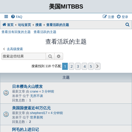
美国MITBBS
FAQ
注册
登录
首页
论坛首页
搜索
查看活跃的主题
查看没有回复的主题
查看活跃的主题
查看活跃的主题
去高级搜索
搜索
高级搜索
1
2
3
4
5
下一页
搜索找到 118 个匹配
主题
日本樱岛火山喷发
最新文章 由
crane
«
3 分钟前
发表于 位于
无所不谈
回复总数：
1
美国国债逼近40万亿元
最新文章 由
shepherd17
«
4 分钟前
发表于 位于
世界新闻
回复总数：
2
阿毛的上进日记