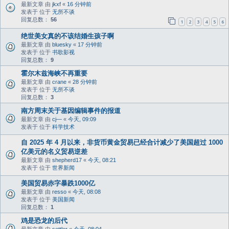
最新文章 由
jkxf
«
16 分钟前
发表于 位于
无所不谈
回复总数：
56
1
2
3
4
5
6
绝世美女真的不该结婚生孩子啊
最新文章 由
bluesky
«
17 分钟前
发表于 位于
书歌影视
回复总数：
9
霍尔木兹海峡不再重要
最新文章 由
crane
«
28 分钟前
发表于 位于
无所不谈
回复总数：
3
南方周末关于基因编辑事件的报道
最新文章 由
cj—
«
今天, 09:09
发表于 位于
科学技术
自 2025 年 4 月以来，非货币黄金贸易已经合计减少了美国超过 1000
亿美元的名义贸易逆差
最新文章 由
shepherd17
«
今天, 08:21
发表于 位于
世界新闻
美国贸易赤字暴跌1000亿
最新文章 由
resso
«
今天, 08:08
发表于 位于
美国新闻
回复总数：
1
鸡是恐龙的后代