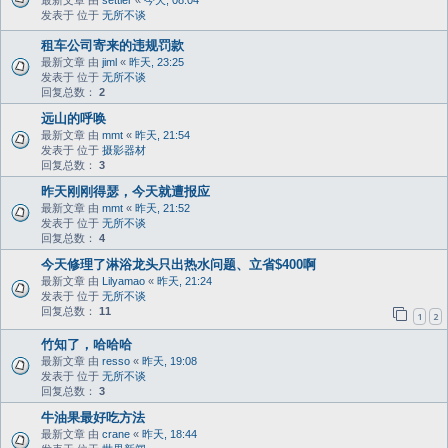
最新文章 由
settler
«
今天, 08:04
发表于 位于
无所不谈
租车公司寄来的违规罚款
最新文章 由
jiml
«
昨天, 23:25
发表于 位于
无所不谈
回复总数：
2
远山的呼唤
最新文章 由
mmt
«
昨天, 21:54
发表于 位于
摄影器材
回复总数：
3
昨天刚刚得瑟，今天就遭报应
最新文章 由
mmt
«
昨天, 21:52
发表于 位于
无所不谈
回复总数：
4
今天修理了淋浴龙头只出热水问题、立省$400啊
最新文章 由
Lilyamao
«
昨天, 21:24
发表于 位于
无所不谈
回复总数：
11
1
2
竹知了，哈哈哈
最新文章 由
resso
«
昨天, 19:08
发表于 位于
无所不谈
回复总数：
3
牛油果最好吃方法
最新文章 由
crane
«
昨天, 18:44