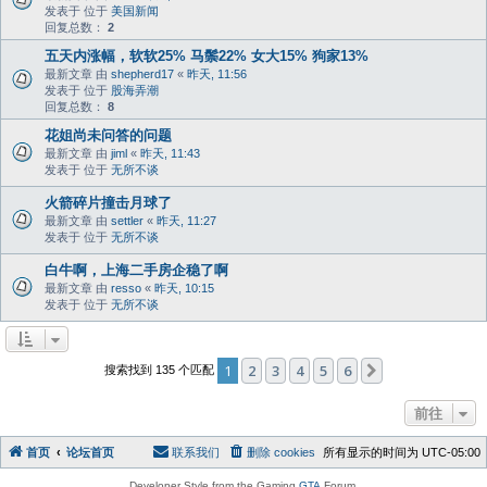
发表于 位于
美国新闻
回复总数：
2
五天内涨幅，软软25% 马鬃22% 女大15% 狗家13%
最新文章 由
shepherd17
«
昨天, 11:56
发表于 位于
股海弄潮
回复总数：
8
花姐尚未问答的问题
最新文章 由
jiml
«
昨天, 11:43
发表于 位于
无所不谈
火箭碎片撞击月球了
最新文章 由
settler
«
昨天, 11:27
发表于 位于
无所不谈
白牛啊，上海二手房企稳了啊
最新文章 由
resso
«
昨天, 10:15
发表于 位于
无所不谈
1
2
3
4
5
6
下一页
搜索找到 135 个匹配
前往
首页
论坛首页
联系我们
删除 cookies
所有显示的时间为
UTC-05:00
Developer Style from the Gaming
GTA
Forum.