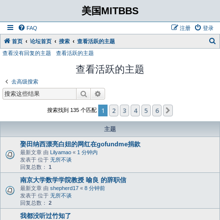
美国MITBBS
FAQ
注册
登录
首页
论坛首页
搜索
查看活跃的主题
查看没有回复的主题
查看活跃的主题
查看活跃的主题
去高级搜索
搜索
高级搜索
1
2
3
4
5
6
下一页
搜索找到 135 个匹配
主题
娶田纳西漂亮白妞的网红在gofundme捐款
最新文章 由
Lilyamao
«
1 分钟内
发表于 位于
无所不谈
回复总数：
1
南京大学数学学院教授 喻良 的辞职信
最新文章 由
shepherd17
«
8 分钟前
发表于 位于
无所不谈
回复总数：
2
我都没听过竹知了