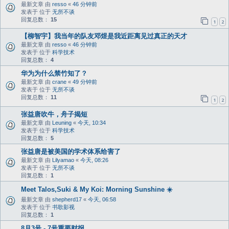
最新文章 由
resso
«
46 分钟前
发表于 位于
无所不谈
回复总数：
15
1
2
【柳智宇】我当年的队友邓煜是我近距离见过真正的天才
最新文章 由
resso
«
46 分钟前
发表于 位于
科学技术
回复总数：
4
华为为什么禁竹知了？
最新文章 由
crane
«
49 分钟前
发表于 位于
无所不谈
回复总数：
11
1
2
张益唐吹牛，舟子揭短
最新文章 由
Leuning
«
今天, 10:34
发表于 位于
科学技术
回复总数：
5
张益唐是被美国的学术体系给害了
最新文章 由
Lilyamao
«
今天, 08:26
发表于 位于
无所不谈
回复总数：
1
Meet Talos,Suki & My Koi: Morning Sunshine ☀️
最新文章 由
shepherd17
«
今天, 06:58
发表于 位于
书歌影视
回复总数：
1
8月3号 - 7号重要财报