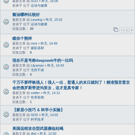
最新文章 由
SOD
«
昨天, 16:06
发表于 位于
运动与健康
酱油哪种比较好
最新文章 由
Leuning
«
昨天, 15:52
发表于 位于
运动与健康
回复总数：
20
1
2
3
瞧你个熊样
最新文章 由
mmt
«
昨天, 14:49
发表于 位于
摄影器材
回复总数：
9
现在不是号称deepseek牛的一比吗
最新文章 由
Lilyamao
«
昨天, 14:43
发表于 位于
无所不谈
回复总数：
4
千万不要呼唤强人！强人一出，普通人的末日就到了！精准预言普京
会把俄罗斯带进沟里去，这才是真专家！
最新文章 由
settler
«
昨天, 14:12
发表于 位于
世界新闻
回复总数：
1
【家居小技巧 & 科学小实验】
最新文章 由
SOD
«
昨天, 14:02
发表于 位于
科学技术
美国远程攻击型武器濒临枯竭
最新文章 由
dhd
«
昨天, 12:50