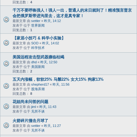
回复总数：
4
千万不要呼唤强人！强人一出，普通人的末日就到了！精准预言普京
会把俄罗斯带进沟里去，这才是真专家！
最新文章 由
settler
«
昨天, 14:12
发表于 位于
世界新闻
回复总数：
1
【家居小技巧 & 科学小实验】
最新文章 由
SOD
«
昨天, 14:02
发表于 位于
科学技术
美国远程攻击型武器濒临枯竭
最新文章 由
dhd
«
昨天, 12:50
发表于 位于
美国新闻
回复总数：
2
五天内涨幅，软软25% 马鬃22% 女大15% 狗家13%
最新文章 由
shepherd17
«
昨天, 11:56
发表于 位于
股海弄潮
回复总数：
8
花姐尚未问答的问题
最新文章 由
jiml
«
昨天, 11:43
发表于 位于
无所不谈
火箭碎片撞击月球了
最新文章 由
settler
«
昨天, 11:27
发表于 位于
无所不谈