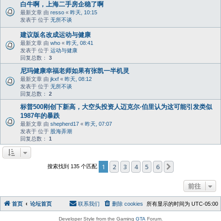
白牛啊，上海二手房企稳了啊
最新文章 由
resso
«
昨天, 10:15
发表于 位于
无所不谈
建议版名改成运动与健康
最新文章 由
who
«
昨天, 08:41
发表于 位于
运动与健康
回复总数：
3
尼玛健康幸福老师如果有张凯一半机灵
最新文章 由
jkxf
«
昨天, 08:12
发表于 位于
无所不谈
回复总数：
2
标普500刚创下新高，大空头投资人迈克尔·伯里认为这可能引发类似
1987年的暴跌
最新文章 由
shepherd17
«
昨天, 07:07
发表于 位于
股海弄潮
回复总数：
1
1
2
3
4
5
6
下一页
搜索找到 135 个匹配
前往
首页
论坛首页
联系我们
删除 cookies
所有显示的时间为
UTC-05:00
Developer Style from the Gaming
GTA
Forum.