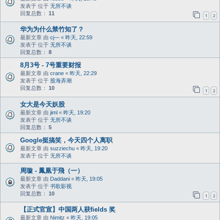
发表于 位于
无所不谈
回复总数：
11
1
2
华为为什么禁竹知了？
最新文章 由
cj—
«
昨天, 22:59
发表于 位于
无所不谈
回复总数：
8
8月3号 - 7号重要财报
最新文章 由
crane
«
昨天, 22:29
发表于 位于
股海弄潮
回复总数：
10
1
2
女大是今天妖股
最新文章 由
jiml
«
昨天, 19:20
发表于 位于
无所不谈
回复总数：
5
Google挺搞笑，今天四个人离职
最新文章 由
suzziechu
«
昨天, 19:20
发表于 位于
无所不谈
周璇 - 鳳凰于飛（一）
最新文章 由
Daddani
«
昨天, 19:05
发表于 位于
书歌影视
回复总数：
10
1
2
【正式官宣】中国两人获fields 奖
最新文章 由
Nimitz
«
昨天, 19:05