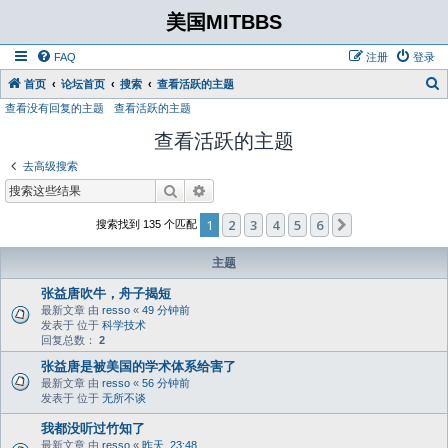
美国MITBBS
FAQ
注册
登录
首页
论坛首页
搜索
查看活跃的主题
查看没有回复的主题
查看活跃的主题
查看活跃的主题
去高级搜索
搜索
高级搜索
1
2
3
4
5
6
下一页
搜索找到 135 个匹配
主题
张益唐吹牛，舟子揭短
最新文章 由
resso
«
49 分钟前
发表于 位于
科学技术
回复总数：
2
张益唐是被美国的学术体系给害了
最新文章 由
resso
«
56 分钟前
发表于 位于
无所不谈
我都没听过竹知了
最新文章 由
resso
«
昨天, 23:48