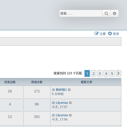
搜索
高级
注册
登录
1
2
3
4
5
下
搜索找到 123 个匹配
回复总数
阅读次数
最新文章
由
枫林晓1
26
171
5 分钟前
由
Lilyamao
4
99
今天, 17:57
由
Lilyamao
13
281
今天, 17:56