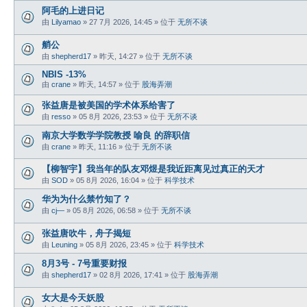
阿毛的上进日记
由
Lilyamao
»
27 7月 2026, 14:45
» 位于
无所不谈
艄公
由
shepherd17
»
昨天, 14:27
» 位于
无所不谈
NBIS -13%
由
crane
»
昨天, 14:57
» 位于
股海弄潮
张益唐是被美国的学术体系给害了
由
resso
»
05 8月 2026, 23:53
» 位于
无所不谈
南京大学数学学院教授 喻良 的辞职信
由
crane
»
昨天, 11:16
» 位于
无所不谈
【柳智宇】我当年的队友邓煜是我近距离见过真正的天才
由
SOD
»
05 8月 2026, 16:04
» 位于
科学技术
华为为什么禁竹知了？
由
cj—
»
05 8月 2026, 06:58
» 位于
无所不谈
张益唐吹牛，舟子揭短
由
Leuning
»
05 8月 2026, 23:45
» 位于
科学技术
8月3号 - 7号重要财报
由
shepherd17
»
02 8月 2026, 17:41
» 位于
股海弄潮
女大是今天妖股