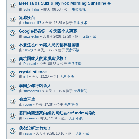
Meet Talos,Suki & My Koi: Morning Sunshine ☀️
由
Suki_Talos
»
昨天, 06:53
» 位于
书歌影视
流感疫苗
由
shepherd17
»
今天, 16:35
» 位于
科学技术
Google挺搞笑，今天四个人离职
由
suzziechu
»
05 8月 2026, 19:20
» 位于
无所不谈
不要这么diss猪大局的精神祖国嘛
由
50%水
»
今天, 13:22
» 位于
无所不谈
粪坑国家人的素质真没救了
由
Daddani
»
今天, 08:35
» 位于
无所不谈
crystal silence
由
jiml
»
今天, 12:20
» 位于
无所不谈
泰国少年行凶杀人
由
shepherd17
»
今天, 10:15
» 位于
世界新闻
偷鸡不成
由
resso
»
昨天, 17:35
» 位于
无所不谈
娶田纳西漂亮白妞的网红在gofundme捐款
由
Lilyamao
»
昨天, 12:01
» 位于
无所不谈
我都没听过竹知了
由
resso
»
05 8月 2026, 10:10
» 位于
无所不谈