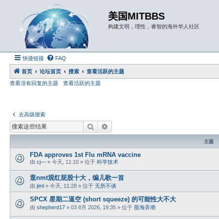
美国MITBBS
构建文明，理性，睿智的海外华人社区
快捷链接
FAQ
首页
论坛首页
搜索
查看活跃的主题
查看没有回复的主题
查看活跃的主题
去高级搜索
搜索
高级搜索
主题
FDA approves 1st Flu mRNA vaccine
由
cj—
»
今天, 11:10
» 位于
科学技术
逛nmt观红屁股十大，编儿歌一首
由
jiml
»
今天, 11:28
» 位于
无所不谈
SPCX 星期二逼空 (short squeeze) 的可能性大不大
由
shepherd17
»
03 8月 2026, 19:35
» 位于
股海弄潮