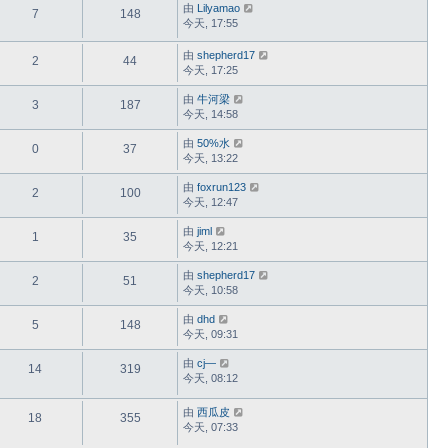
由
Lilyamao
7
148
今天, 17:55
由
shepherd17
2
44
今天, 17:25
由
牛河梁
3
187
今天, 14:58
由
50%水
0
37
今天, 13:22
由
foxrun123
2
100
今天, 12:47
由
jiml
1
35
今天, 12:21
由
shepherd17
2
51
今天, 10:58
由
dhd
5
148
今天, 09:31
由
cj—
14
319
今天, 08:12
由
西瓜皮
18
355
今天, 07:33