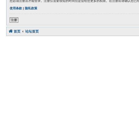
您必须注册后才能登录。注册仅需要很短的时间但是会给您更多的权限。在注册前请确认您已
使用条款
|
隐私政策
注册
首页
论坛首页