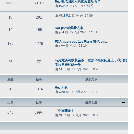
Re: 粪坑国家人的素质真没救了
最
9465
60162
由
foxrun123
查
19 分钟前
新
看
帖
最
子
由
枫林晓1
查
昨天, 14:09
18
202
新
看
帖
最
Re: jkxf老师看进来
子
新
14
169
由
jkxf
查
19 7月 2026, 12:51
帖
看
子
最
FDA approves 1st Flu mRNA vac…
177
1226
由
cj—
查
今天, 11:10
新
看
帖
最
子
新
马克龙谈与默茨会谈：在涉华经贸问题上，我们的
36
77
帖
看法从未如此一致
子
由
SOD
查
17 7月 2026, 18:22
看
最
主题
帖子
最新文章
新
帖
Re: 无题
210
1316
子
由
who
查
29 7月 2026, 11:20
看
最
主题
帖子
最新文章
新
帖
【中国舞蹈】
848
3994
子
由
SOD
查
05 8月 2026, 16:06
看
最
新
帖