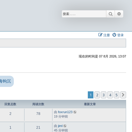
搜索
高级
注册
登录
现在的时间是 07 8月 2026, 13:07
海钩沉
1
2
3
4
5
下
回复总数
阅读次数
最新文章
由
foxrun123
2
78
19 分钟前
由
jiml
1
21
45 分钟前