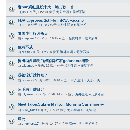
逛nmt观红屁股十大，编儿歌一首
由
jiml
» 今天, 11:28 » 位于
海外生活
»
无所不谈
FDA approves 1st Flu mRNA vaccine
由
cj—
» 今天, 11:10 » 位于
海外生活
»
科学技术
泰国少年行凶杀人
由
shepherd17
» 今天, 10:15 » 位于
新闻时事
»
世界新闻
偷鸡不成
由
resso
» 昨天, 17:35 » 位于
海外生活
»
无所不谈
娶田纳西漂亮白妞的网红在gofundme捐款
由
Lilyamao
» 昨天, 12:01 » 位于
海外生活
»
无所不谈
我都没听过竹知了
由
resso
» 05 8月 2026, 10:10 » 位于
海外生活
»
无所不谈
阿毛的上进日记
由
Lilyamao
» 27 7月 2026, 14:45 » 位于
海外生活
»
无所不谈
Meet Talos,Suki & My Koi: Morning Sunshine ☀️
由
Suki_Talos
» 昨天, 06:53 » 位于
海外生活
»
书歌影视
艄公
由
shepherd17
» 昨天, 14:27 » 位于
海外生活
»
无所不谈