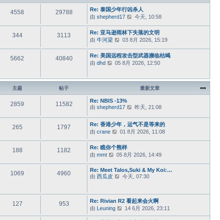
Re: 泰国少年行凶杀人
4558
29788
由
shepherd17
查
今天, 10:58
看
最
Re: 亚马逊雨林下失落的文明
344
3113
新
由
牛河梁
查
03 8月 2026, 15:19
帖
看
子
最
Re: 美国远程攻击型武器濒临枯竭
5662
40840
新
由
dhd
查
05 8月 2026, 12:50
帖
看
子
最
新
主题
帖子
最新文章
帖
子
Re: NBIS -13%
2859
11582
由
shepherd17
查
昨天, 21:08
看
最
Re: 香港少年，运气不是等来的
265
1797
新
由
crane
查
01 8月 2026, 11:08
帖
看
子
最
Re: 瞧你个熊样
188
1182
新
由
mmt
查
05 8月 2026, 14:49
帖
看
子
最
Re: Meet Talos,Suki & My Koi:…
1069
4960
由
西瓜皮
查
今天, 07:30
新
看
帖
最
子
新
Re: Rivian R2 看起来会火啊
127
953
帖
由
Leuning
查
14 6月 2026, 23:11
子
看