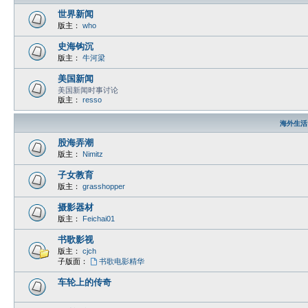
世界新闻
版主：
who
史海钩沉
版主：
牛河梁
美国新闻
美国新闻时事讨论
版主：
resso
海外生活
股海弄潮
版主：
Nimitz
子女教育
版主：
grasshopper
摄影器材
版主：
Feichai01
书歌影视
版主：
cjch
子版面：
书歌电影精华
车轮上的传奇