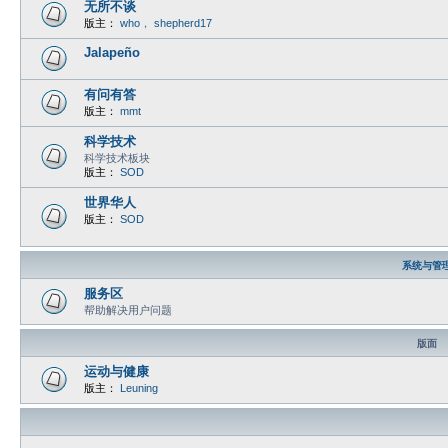
无所不谈
版主：
who
，
shepherd17
Jalapeño
有问有答
版主：
mmt
科学技术
科学技术板块
版主：
SOD
世界华人
版主：
SOD
系统与管
服务区
帮助解决用户问题
版面
运动与健康
版主：
Leuning