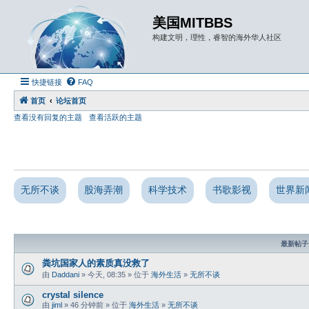
美国MITBBS
构建文明，理性，睿智的海外华人社区
快捷链接
FAQ
首页
论坛首页
查看没有回复的主题
查看活跃的主题
无所不谈
股海弄潮
科学技术
书歌影视
世界新
最新帖子
粪坑国家人的素质真没救了
由
Daddani
» 今天, 08:35 » 位于
海外生活
»
无所不谈
crystal silence
由
jiml
» 46 分钟前 » 位于
海外生活
»
无所不谈