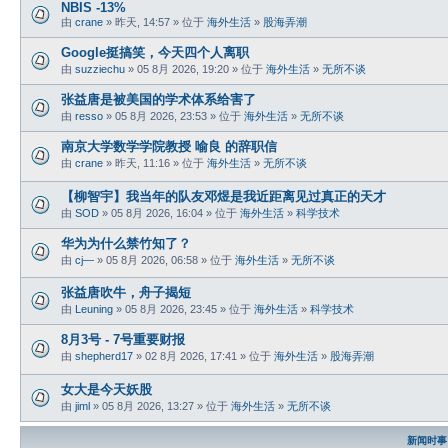
NBIS -13%
由
crane
» 昨天, 14:57 » 位于
海外生活
»
股海弄潮
Google挺搞笑，今天四个人离职
由
suzziechu
» 05 8月 2026, 19:20 » 位于
海外生活
»
无所不谈
张益唐是被美国的学术体系给害了
由
resso
» 05 8月 2026, 23:53 » 位于
海外生活
»
无所不谈
南京大学数学学院教授 喻良 的辞职信
由
crane
» 昨天, 11:16 » 位于
海外生活
»
无所不谈
【柳智宇】我当年的队友邓煜是我近距离见过真正的天才
由
SOD
» 05 8月 2026, 16:04 » 位于
海外生活
»
科学技术
华为为什么禁竹知了？
由
cj—
» 05 8月 2026, 06:58 » 位于
海外生活
»
无所不谈
张益唐吹牛，舟子揭短
由
Leuning
» 05 8月 2026, 23:45 » 位于
海外生活
»
科学技术
8月3号 - 7号重要财报
由
shepherd17
» 02 8月 2026, 17:41 » 位于
海外生活
»
股海弄潮
女大是今天妖股
由
jiml
» 05 8月 2026, 13:27 » 位于
海外生活
»
无所不谈
新闻时事