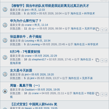
【柳智宇】我当年的队友邓煜是我近距离见过真正的天才
最新文章 由
jiml
«
昨天, 12:33
回复总数：
5
由
SOD
» 05 8月 2026, 16:04 » 位于
海外生活
»
科学技术
华为为什么禁竹知了？
最新文章 由
crane
«
昨天, 11:14
回复总数：
11
由
cj—
» 05 8月 2026, 06:58 » 位于
海外生活
»
无所不谈
1
2
张益唐吹牛，舟子揭短
最新文章 由
Leuning
«
昨天, 10:34
回复总数：
5
由
Leuning
» 05 8月 2026, 23:45 » 位于
海外生活
»
科学技术
8月3号 - 7号重要财报
最新文章 由
crane
«
05 8月 2026, 22:29
回复总数：
10
由
shepherd17
» 02 8月 2026, 17:41 » 位于
海外生活
»
1
2
股海弄潮
女大是今天妖股
最新文章 由
jiml
«
05 8月 2026, 19:20
回复总数：
5
由
jiml
» 05 8月 2026, 13:27 » 位于
海外生活
»
无所不谈
周璇 - 鳳凰于飛（一）
最新文章 由
Daddani
«
05 8月 2026, 19:05
回复总数：
10
由
crane
» 04 8月 2026, 21:11 » 位于
海外生活
»
书歌影
1
2
视
【正式官宣】中国两人获fields 奖
最新文章 由
Nimitz
«
05 8月 2026, 19:05