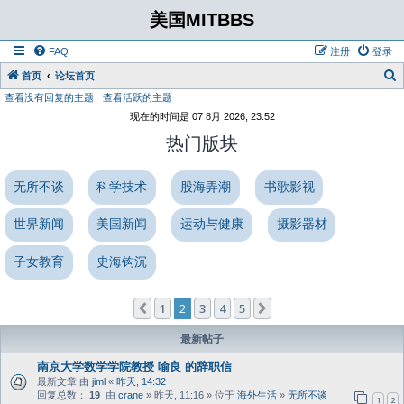
美国MITBBS
FAQ
注册
登录
首页
论坛首页
查看没有回复的主题
查看活跃的主题
现在的时间是 07 8月 2026, 23:52
热门版块
无所不谈
科学技术
股海弄潮
书歌影视
世界新闻
美国新闻
运动与健康
摄影器材
子女教育
史海钩沉
1
2
3
4
5
上一页
下一页
最新帖子
南京大学数学学院教授 喻良 的辞职信
最新文章 由
jiml
«
昨天, 14:32
回复总数：
19
由
crane
» 昨天, 11:16 » 位于
海外生活
»
无所不谈
1
2