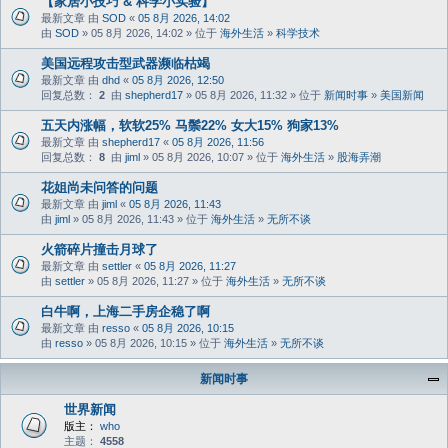
【家居小技巧 & 科学小实验】
最新文章 由
SOD
«
05 8月 2026, 14:02
由
SOD
» 05 8月 2026, 14:02 » 位于
海外生活
»
科学技术
美国远程攻击型武器濒临枯竭
最新文章 由
dhd
«
05 8月 2026, 12:50
回复总数：
2
由
shepherd17
» 05 8月 2026, 11:32 » 位于
新闻时事
»
美国新闻
五天内涨幅，软软25% 马鬃22% 女大15% 狗家13%
最新文章 由
shepherd17
«
05 8月 2026, 11:56
回复总数：
8
由
jiml
» 05 8月 2026, 10:07 » 位于
海外生活
»
股海弄潮
花姐尚未问答的问题
最新文章 由
jiml
«
05 8月 2026, 11:43
由
jiml
» 05 8月 2026, 11:43 » 位于
海外生活
»
无所不谈
火箭碎片撞击月球了
最新文章 由
settler
«
05 8月 2026, 11:27
由
settler
» 05 8月 2026, 11:27 » 位于
海外生活
»
无所不谈
白牛啊，上海二手房企稳了啊
最新文章 由
resso
«
05 8月 2026, 10:15
由
resso
» 05 8月 2026, 10:15 » 位于
海外生活
»
无所不谈
新闻时事
世界新闻
版主：
who
主题：
4558