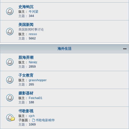
史海钩沉
版主：
牛河梁
主题：
344
美国新闻
美国新闻时事讨论
版主：
resso
主题：
5662
海外生活
股海弄潮
版主：
Nimitz
主题：
2859
子女教育
版主：
grasshopper
主题：
265
摄影器材
版主：
Feichai01
主题：
188
书歌影视
版主：
cjch
子版面：
书歌电影精华
主题：
1069