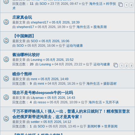
回复总数：
11
由
SOD
» 23 7月 2026, 09:47 » 位于
海外生活
»
科学技
1
2
术
庄家真会玩
最新文章 由
shepherd17
«
05 8月 2026, 18:39
由
shepherd17
» 05 8月 2026, 18:39 » 位于
海外生活
»
股海弄潮
【中国舞蹈】
最新文章 由
SOD
«
05 8月 2026, 16:06
由
SOD
» 05 8月 2026, 16:06 » 位于
运动与健康
酱油哪种比较好
最新文章 由
Leuning
«
05 8月 2026, 15:52
回复总数：
20
由
Leuning
» 04 8月 2026, 23:22 » 位于
运动与健康
1
2
3
瞧你个熊样
最新文章 由
mmt
«
05 8月 2026, 14:49
回复总数：
9
由
mmt
» 04 8月 2026, 16:26 » 位于
海外生活
»
摄影器材
现在不是号称deepseek牛的一比吗
最新文章 由
Lilyamao
«
05 8月 2026, 14:43
回复总数：
4
由
resso
» 05 8月 2026, 10:09 » 位于
海外生活
»
无所不谈
千万不要呼唤强人！强人一出，普通人的末日就到了！精准预言普京
会把俄罗斯带进沟里去，这才是真专家！
最新文章 由
settler
«
05 8月 2026, 14:12
回复总数：
1
由
SOD
» 05 8月 2026, 13:45 » 位于
新闻时事
»
世界新闻