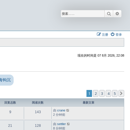
搜索
高级
注册
登录
现在的时间是 07 8月 2026, 22:08
海钩沉
1
2
3
4
5
下
回复总数
阅读次数
最新文章
由
crane
9
143
2 分钟前
由
settler
21
128
8 分钟前