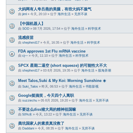
大妈网有人夸吕燕的美腿，有些大妈不服气
由
jiml
» 今天, 20:10 » 位于
海外生活
»
无所不谈
【中国机器人】
由
SOD
» 08 7月 2026, 17:54 » 位于
海外生活
»
科学技术
流感疫苗
由
shepherd17
» 今天, 16:35 » 位于
海外生活
»
科学技术
FDA approves 1st Flu mRNA vaccine
由
cj—
» 今天, 11:10 » 位于
海外生活
»
科学技术
SPCX 星期二逼空 (short squeeze) 的可能性大不大
由
shepherd17
» 03 8月 2026, 19:35 » 位于
海外生活
»
股海弄潮
Meet Talos,Suki & My Koi: Morning Sunshine ☀️
由
Suki_Talos
» 昨天, 06:53 » 位于
海外生活
»
书歌影视
Google挺搞笑，今天四个人离职
由
suzziechu
» 05 8月 2026, 19:20 » 位于
海外生活
»
无所不谈
不要这么diss猪大局的精神祖国嘛
由
50%水
» 今天, 13:22 » 位于
海外生活
»
无所不谈
粪坑国家人的素质真没救了
由
Daddani
» 今天, 08:35 » 位于
海外生活
»
无所不谈