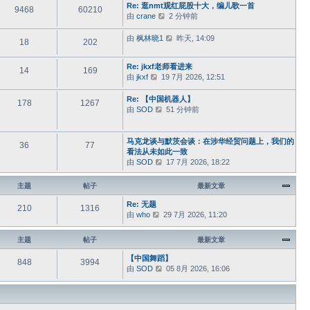
Re: 逛nmt观红屁股十大，编儿歌一首
最
9468
60210
由
crane
查
2 分钟前
新
看
帖
最
子
由
枫林晓1
查
昨天, 14:09
18
202
新
看
帖
最
Re: jkxf老师看进来
子
新
14
169
由
jkxf
查
19 7月 2026, 12:51
帖
看
子
最
Re: 【中国机器人】
178
1267
新
由
SOD
查
51 分钟前
帖
看
子
最
新
马克龙谈与默茨会谈：在涉华经贸问题上，我们的
36
77
帖
看法从未如此一致
子
由
SOD
查
17 7月 2026, 18:22
看
最
主题
帖子
最新文章
新
帖
Re: 无题
210
1316
子
由
who
查
29 7月 2026, 11:20
看
最
主题
帖子
最新文章
新
帖
【中国舞蹈】
848
3994
子
由
SOD
查
05 8月 2026, 16:06
看
最
新
帖