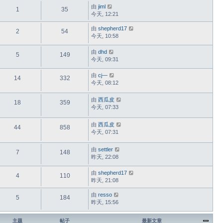
由
jiml
1
35
今天, 12:21
由
shepherd17
2
54
今天, 10:58
由
dhd
5
149
今天, 09:31
由
cj—
14
332
今天, 08:12
由
西瓜皮
18
359
今天, 07:33
由
西瓜皮
44
858
今天, 07:31
由
settler
7
148
昨天, 22:08
由
shepherd17
4
110
昨天, 21:08
由
resso
5
184
昨天, 15:56
主题
帖子
最新文章