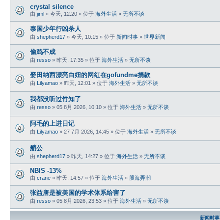
crystal silence
由
jiml
» 今天, 12:20 » 位于
海外生活
»
无所不谈
泰国少年行凶杀人
由
shepherd17
» 今天, 10:15 » 位于
新闻时事
»
世界新闻
偷鸡不成
由
resso
» 昨天, 17:35 » 位于
海外生活
»
无所不谈
娶田纳西漂亮白妞的网红在gofundme捐款
由
Lilyamao
» 昨天, 12:01 » 位于
海外生活
»
无所不谈
我都没听过竹知了
由
resso
» 05 8月 2026, 10:10 » 位于
海外生活
»
无所不谈
阿毛的上进日记
由
Lilyamao
» 27 7月 2026, 14:45 » 位于
海外生活
»
无所不谈
艄公
由
shepherd17
» 昨天, 14:27 » 位于
海外生活
»
无所不谈
NBIS -13%
由
crane
» 昨天, 14:57 » 位于
海外生活
»
股海弄潮
张益唐是被美国的学术体系给害了
由
resso
» 05 8月 2026, 23:53 » 位于
海外生活
»
无所不谈
新闻时事