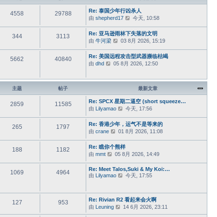
Re: 泰国少年行凶杀人
4558
29788
由
shepherd17
查
今天, 10:58
看
最
Re: 亚马逊雨林下失落的文明
344
3113
新
由
牛河梁
查
03 8月 2026, 15:19
帖
看
子
最
Re: 美国远程攻击型武器濒临枯竭
5662
40840
新
由
dhd
查
05 8月 2026, 12:50
帖
看
子
最
新
主题
帖子
最新文章
帖
子
Re: SPCX 星期二逼空 (short squeeze…
2859
11585
由
Lilyamao
查
今天, 17:56
看
最
Re: 香港少年，运气不是等来的
265
1797
新
由
crane
查
01 8月 2026, 11:08
帖
看
子
最
Re: 瞧你个熊样
188
1182
新
由
mmt
查
05 8月 2026, 14:49
帖
看
子
最
Re: Meet Talos,Suki & My Koi:…
1069
4964
由
Lilyamao
查
今天, 17:55
新
看
帖
最
子
新
Re: Rivian R2 看起来会火啊
127
953
帖
由
Leuning
查
14 6月 2026, 23:11
子
看