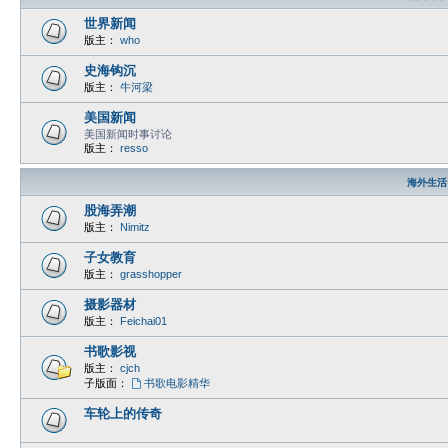
世界新闻
版主：
who
史海钩沉
版主：
牛河梁
美国新闻
美国新闻时事讨论
版主：
resso
海外生活
股海弄潮
版主：
Nimitz
子女教育
版主：
grasshopper
摄影器材
版主：
Feichai01
书歌影视
版主：
cjch
子版面：
书歌电影精华
车轮上的传奇