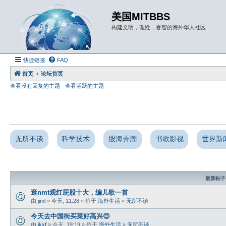
美国MITBBS
构建文明，理性，睿智的海外华人社区
快捷链接
FAQ
首页
论坛首页
查看没有回复的主题
查看活跃的主题
无所不谈
科学技术
股海弄潮
书歌影视
世界新
最新帖子
逛nmt观红屁股十大，编儿歌一首
由
jiml
» 今天, 11:28 » 位于
海外生活
»
无所不谈
今天去中国街买菜好高兴😊
由
jkxf
» 今天, 19:19 » 位于
海外生活
»
无所不谈