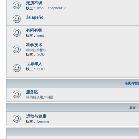
无所不谈
版主：
who
，
shepherd17
Jalapeño
有问有答
版主：
mmt
科学技术
科学技术板块
版主：
SOD
世界华人
版主：
SOD
系统与管
服务区
帮助解决用户问题
版面
运动与健康
版主：
Leuning