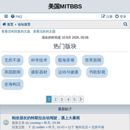
美国MITBBS
FAQ
注册
登录
首页
论坛首页
查看没有回复的主题
查看活跃的主题
现在的时间是 10 8月 2026, 05:06
热门版块
无所不谈
科学技术
股海弄潮
世界新闻
美国新闻
摄影器材
运动与健康
书歌影视
史海钩沉
1
2
3
4
5
下一页
最新帖子
刚坐朋友的特斯拉自动驾驶，遇上大暴雨
最新文章 由
Leuning
«
昨天, 23:48
回复总数：
7
由
settler
» 昨天, 16:43 » 位于
海外生活
»
无所不谈