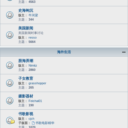
主题：
4563
史海钩沉
版主：
牛河梁
主题：
344
美国新闻
美国新闻时事讨论
版主：
resso
主题：
5664
海外生活
股海弄潮
版主：
Nimitz
主题：
2860
子女教育
版主：
grasshopper
主题：
265
摄影器材
版主：
Feichai01
主题：
190
书歌影视
版主：
cjch
子版面：
书歌电影精华
主题：
1070