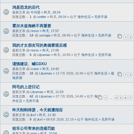
鸡是恐龙的后代
最新文章 由
牛河梁
«
昨天, 18:24
回复总数：
1
由
settler
» 昨天, 08:04 » 位于
海外生活
»
无所不谈
霍尔木兹海峡不再重要
最新文章 由
resso
«
昨天, 17:57
回复总数：
14
由
usmajia
» 昨天, 08:40 » 位于
海外生活
»
无所不谈
1
2
我的才女朋友写的奥德赛观后感
最新文章 由
resso
«
昨天, 17:05
回复总数：
5
由
Lilyamao
» 昨天, 10:55 » 位于
海外生活
»
无所不谈
谨慎建议、喊GDXU
最新文章 由
crane
«
昨天, 14:42
回复总数：
10
由
Lilyamao
» 13 7月 2026, 15:49 » 位于
海外生活
»
股
1
2
海弄潮
阿毛的上进日记
最新文章 由
Lilyamao
«
昨天, 11:53
回复总数：
62
由
Lilyamao
» 27 7月 2026, 14:45 » 位于
海
1
4
5
6
7
…
外生活
»
无所不谈
昨天刚刚得瑟，今天就遭报应
最新文章 由
jkxf
«
昨天, 11:30
回复总数：
9
由
jkxf
» 08 8月 2026, 21:19 » 位于
海外生活
»
无所不谈
租车公司寄来的违规罚款
最新文章 由
mmt
«
昨天, 10:54