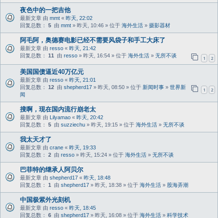
夜色中的一把吉他
最新文章 由
mmt
«
昨天, 22:02
回复总数：
5
由
mmt
» 昨天, 10:46 » 位于
海外生活
»
摄影器材
阿毛阿，奥德赛电影已经不需要风袋子和手工大床了
最新文章 由
resso
«
昨天, 21:42
回复总数：
11
由
resso
» 昨天, 16:54 » 位于
海外生活
»
无所不谈
1
2
美国国债逼近40万亿元
最新文章 由
resso
«
昨天, 21:01
回复总数：
12
由
shepherd17
» 昨天, 08:50 » 位于
新闻时事
»
世界新
1
2
闻
搜啊，现在国内流行崩老太
最新文章 由
Lilyamao
«
昨天, 20:42
回复总数：
5
由
suzziechu
» 昨天, 19:15 » 位于
海外生活
»
无所不谈
我太天才了
最新文章 由
crane
«
昨天, 19:33
回复总数：
2
由
resso
» 昨天, 15:24 » 位于
海外生活
»
无所不谈
巴菲特的继承人阿贝尔
最新文章 由
shepherd17
«
昨天, 18:48
回复总数：
1
由
shepherd17
» 昨天, 18:38 » 位于
海外生活
»
股海弄潮
中国极紫外光刻机
最新文章 由
resso
«
昨天, 18:45
回复总数：
6
由
shepherd17
» 昨天, 16:08 » 位于
海外生活
»
科学技术