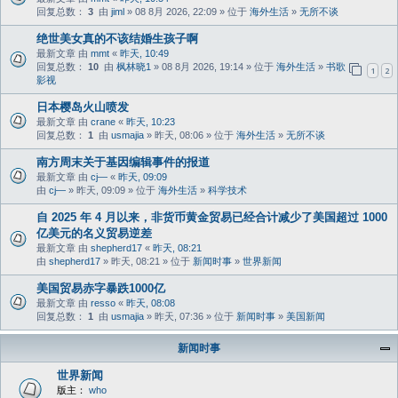
回复总数：
3
由
jiml
» 08 8月 2026, 22:09 » 位于
海外生活
»
无所不谈
绝世美女真的不该结婚生孩子啊
最新文章 由
mmt
«
昨天, 10:49
回复总数：
10
由
枫林晓1
» 08 8月 2026, 19:14 » 位于
海外生活
»
书歌
1
2
影视
日本樱岛火山喷发
最新文章 由
crane
«
昨天, 10:23
回复总数：
1
由
usmajia
» 昨天, 08:06 » 位于
海外生活
»
无所不谈
南方周末关于基因编辑事件的报道
最新文章 由
cj—
«
昨天, 09:09
由
cj—
» 昨天, 09:09 » 位于
海外生活
»
科学技术
自 2025 年 4 月以来，非货币黄金贸易已经合计减少了美国超过 1000
亿美元的名义贸易逆差
最新文章 由
shepherd17
«
昨天, 08:21
由
shepherd17
» 昨天, 08:21 » 位于
新闻时事
»
世界新闻
美国贸易赤字暴跌1000亿
最新文章 由
resso
«
昨天, 08:08
回复总数：
1
由
usmajia
» 昨天, 07:36 » 位于
新闻时事
»
美国新闻
新闻时事
世界新闻
版主：
who