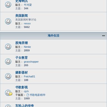
史海钩沉
版主：
牛河梁
主题：
344
美国新闻
美国新闻时事讨论
版主：
resso
主题：
5662
海外生活
股海弄潮
版主：
Nimitz
主题：
2859
子女教育
版主：
grasshopper
主题：
265
摄影器材
版主：
Feichai01
主题：
188
书歌影视
版主：
cjch
子版面：
书歌电影精华
主题：
1069
车轮上的传奇