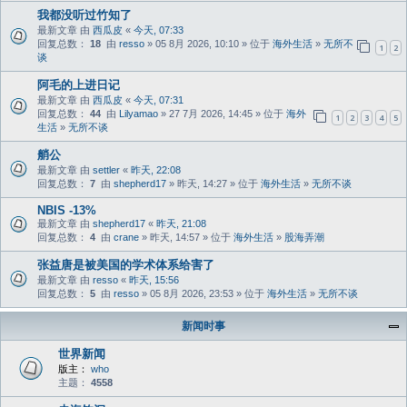
我都没听过竹知了
最新文章 由
西瓜皮
«
今天, 07:33
回复总数：
18
由
resso
» 05 8月 2026, 10:10 » 位于
海外生活
»
无所不
1
2
谈
阿毛的上进日记
最新文章 由
西瓜皮
«
今天, 07:31
回复总数：
44
由
Lilyamao
» 27 7月 2026, 14:45 » 位于
海外
1
2
3
4
5
生活
»
无所不谈
艄公
最新文章 由
settler
«
昨天, 22:08
回复总数：
7
由
shepherd17
» 昨天, 14:27 » 位于
海外生活
»
无所不谈
NBIS -13%
最新文章 由
shepherd17
«
昨天, 21:08
回复总数：
4
由
crane
» 昨天, 14:57 » 位于
海外生活
»
股海弄潮
张益唐是被美国的学术体系给害了
最新文章 由
resso
«
昨天, 15:56
回复总数：
5
由
resso
» 05 8月 2026, 23:53 » 位于
海外生活
»
无所不谈
新闻时事
世界新闻
版主：
who
主题：
4558