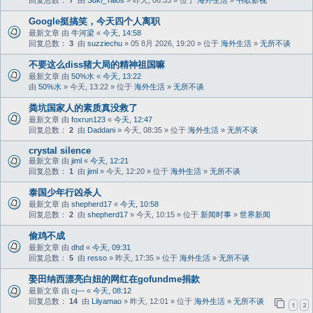
回复总数：
7
由
Suki_Talos
» 昨天, 06:53 » 位于
海外生活
»
书歌影视
Google挺搞笑，今天四个人离职
最新文章 由
牛河梁
«
今天, 14:58
回复总数：
3
由
suzziechu
» 05 8月 2026, 19:20 » 位于
海外生活
»
无所不谈
不要这么diss猪大局的精神祖国嘛
最新文章 由
50%水
«
今天, 13:22
由
50%水
» 今天, 13:22 » 位于
海外生活
»
无所不谈
粪坑国家人的素质真没救了
最新文章 由
foxrun123
«
今天, 12:47
回复总数：
2
由
Daddani
» 今天, 08:35 » 位于
海外生活
»
无所不谈
crystal silence
最新文章 由
jiml
«
今天, 12:21
回复总数：
1
由
jiml
» 今天, 12:20 » 位于
海外生活
»
无所不谈
泰国少年行凶杀人
最新文章 由
shepherd17
«
今天, 10:58
回复总数：
2
由
shepherd17
» 今天, 10:15 » 位于
新闻时事
»
世界新闻
偷鸡不成
最新文章 由
dhd
«
今天, 09:31
回复总数：
5
由
resso
» 昨天, 17:35 » 位于
海外生活
»
无所不谈
娶田纳西漂亮白妞的网红在gofundme捐款
最新文章 由
cj—
«
今天, 08:12
回复总数：
14
由
Lilyamao
» 昨天, 12:01 » 位于
海外生活
»
无所不谈
1
2