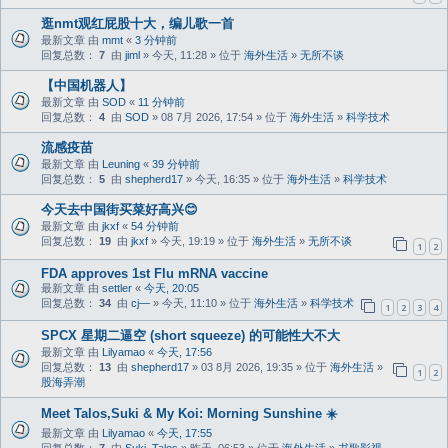
逛nmt观红屁股十大，编儿歌一首
最新文章 由
mmt
«
3 分钟前
回复总数：
7
由
jiml
» 今天, 11:28 » 位于
海外生活
»
无所不谈
【中国机器人】
最新文章 由
SOD
«
11 分钟前
回复总数：
4
由
SOD
» 08 7月 2026, 17:54 » 位于
海外生活
»
科学技术
流感疫苗
最新文章 由
Leuning
«
39 分钟前
回复总数：
5
由
shepherd17
» 今天, 16:35 » 位于
海外生活
»
科学技术
今天去中国街买菜好高兴😊
最新文章 由
jkxf
«
54 分钟前
回复总数：
19
由
jkxf
» 今天, 19:19 » 位于
海外生活
»
无所不谈
1
2
FDA approves 1st Flu mRNA vaccine
最新文章 由
settler
«
今天, 20:05
回复总数：
34
由
cj—
» 今天, 11:10 » 位于
海外生活
»
科学技术
1
2
3
4
SPCX 星期二逼空 (short squeeze) 的可能性大不大
最新文章 由
Lilyamao
«
今天, 17:56
回复总数：
13
由
shepherd17
» 03 8月 2026, 19:35 » 位于
海外生活
»
1
2
股海弄潮
Meet Talos,Suki & My Koi: Morning Sunshine ☀️
最新文章 由
Lilyamao
«
今天, 17:55