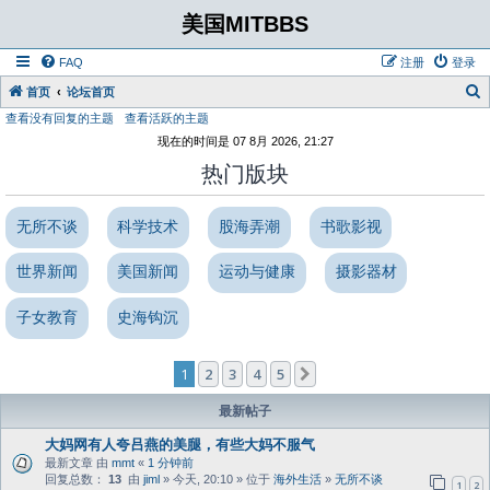
美国MITBBS
FAQ
注册
登录
首页
论坛首页
查看没有回复的主题
查看活跃的主题
现在的时间是 07 8月 2026, 21:27
热门版块
无所不谈
科学技术
股海弄潮
书歌影视
世界新闻
美国新闻
运动与健康
摄影器材
子女教育
史海钩沉
1
2
3
4
5
下一页
最新帖子
大妈网有人夸吕燕的美腿，有些大妈不服气
最新文章 由
mmt
«
1 分钟前
回复总数：
13
由
jiml
» 今天, 20:10 » 位于
海外生活
»
无所不谈
1
2