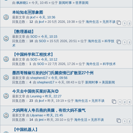
由
枫林晓1
» 今天, 10:45 » 位于
新闻时事
»
世界新闻
本站知名🆔形象图
最新文章 由
jkxf
«
今天, 10:36
回复总数：
12
由
jkxf
» 20 5月 2026, 19:38 » 位于
海外生活
»
无所不谈
1
2
【数理基础】
最新文章 由
SOD
«
今天, 10:15
回复总数：
18
由
SOD
» 15 5月 2026, 20:51 » 位于
海外生活
»
科学技
1
2
术
【中国科学和工程技术】
最新文章 由
SOD
«
今天, 10:12
回复总数：
1
由
SOD
» 22 7月 2026, 17:26 » 位于
海外生活
»
科学技术
墨西哥辣椒引发的沙门氏菌疫情已扩散至27个州
最新文章 由
shepherd17
«
今天, 09:56
回复总数：
4
由
shepherd17
» 今天, 08:43 » 位于
新闻时事
»
美国新闻
今天去中国街买菜好高兴😊
最新文章 由
Leuning
«
昨天, 22:27
回复总数：
23
由
jkxf
» 昨天, 19:19 » 位于
海外生活
»
无所不谈
1
2
3
大妈网有人夸吕燕的美腿，有些大妈不服气
最新文章 由
Lilyamao
«
昨天, 21:45
回复总数：
14
由
jiml
» 昨天, 20:10 » 位于
海外生活
»
无所不谈
1
2
【中国机器人】