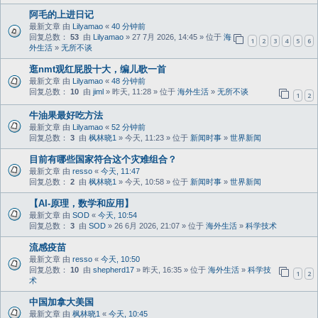
阿毛的上进日记
最新文章 由
Lilyamao
«
40 分钟前
回复总数：
53
由
Lilyamao
» 27 7月 2026, 14:45 » 位于
海
1
2
3
4
5
6
外生活
»
无所不谈
逛nmt观红屁股十大，编儿歌一首
最新文章 由
Lilyamao
«
48 分钟前
回复总数：
10
由
jiml
» 昨天, 11:28 » 位于
海外生活
»
无所不谈
1
2
牛油果最好吃方法
最新文章 由
Lilyamao
«
52 分钟前
回复总数：
3
由
枫林晓1
» 今天, 11:23 » 位于
新闻时事
»
世界新闻
目前有哪些国家符合这个灾难组合？
最新文章 由
resso
«
今天, 11:47
回复总数：
2
由
枫林晓1
» 今天, 10:58 » 位于
新闻时事
»
世界新闻
【AI-原理，数学和应用】
最新文章 由
SOD
«
今天, 10:54
回复总数：
3
由
SOD
» 26 6月 2026, 21:07 » 位于
海外生活
»
科学技术
流感疫苗
最新文章 由
resso
«
今天, 10:50
回复总数：
10
由
shepherd17
» 昨天, 16:35 » 位于
海外生活
»
科学技
1
2
术
中国加拿大美国
最新文章 由
枫林晓1
«
今天, 10:45