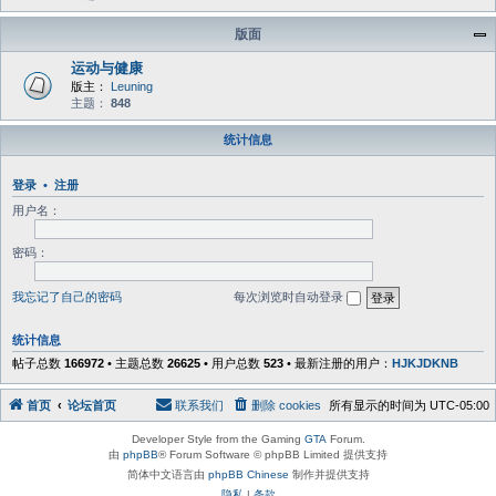
版面
运动与健康
版主：
Leuning
主题：
848
统计信息
登录
•
注册
用户名：
密码：
我忘记了自己的密码
每次浏览时自动登录
统计信息
帖子总数
166972
• 主题总数
26625
• 用户总数
523
• 最新注册的用户：
HJKJDKNB
首页
论坛首页
联系我们
删除 cookies
所有显示的时间为
UTC-05:00
Developer Style from the Gaming
GTA
Forum.
由
phpBB
® Forum Software © phpBB Limited 提供支持
简体中文语言由
phpBB Chinese
制作并提供支持
隐私
|
条款