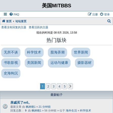
美国MITBBS
FAQ
注册
登录
首页
论坛首页
查看没有回复的主题
查看活跃的主题
现在的时间是 08 8月 2026, 13:58
热门版块
无所不谈
科学技术
股海弄潮
世界新闻
书歌影视
美国新闻
运动与健康
摄影器材
史海钩沉
1
2
3
4
5
下一页
最新帖子
亲戚买了m6。
最新文章 由
枫林晓1
«
21 分钟前
回复总数：
9
由
枫林晓1
» 56 分钟前 » 位于
海外生活
»
科学技术