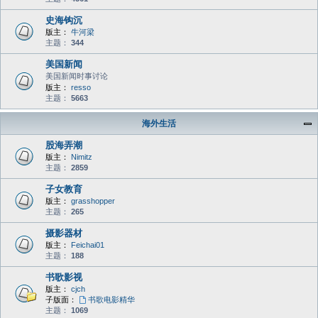
史海钩沉
版主：
牛河梁
主题：
344
美国新闻
美国新闻时事讨论
版主：
resso
主题：
5663
海外生活
股海弄潮
版主：
Nimitz
主题：
2859
子女教育
版主：
grasshopper
主题：
265
摄影器材
版主：
Feichai01
主题：
188
书歌影视
版主：
cjch
子版面：
书歌电影精华
主题：
1069