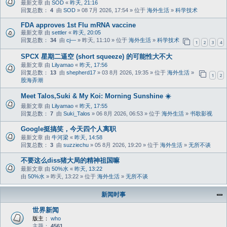
最新文章 由
SOD
«
昨天, 21:16
回复总数：
4
由
SOD
» 08 7月 2026, 17:54 » 位于
海外生活
»
科学技术
FDA approves 1st Flu mRNA vaccine
最新文章 由
settler
«
昨天, 20:05
回复总数：
34
由
cj—
» 昨天, 11:10 » 位于
海外生活
»
科学技术
1
2
3
4
SPCX 星期二逼空 (short squeeze) 的可能性大不大
最新文章 由
Lilyamao
«
昨天, 17:56
回复总数：
13
由
shepherd17
» 03 8月 2026, 19:35 » 位于
海外生活
»
1
2
股海弄潮
Meet Talos,Suki & My Koi: Morning Sunshine ☀️
最新文章 由
Lilyamao
«
昨天, 17:55
回复总数：
7
由
Suki_Talos
» 06 8月 2026, 06:53 » 位于
海外生活
»
书歌影视
Google挺搞笑，今天四个人离职
最新文章 由
牛河梁
«
昨天, 14:58
回复总数：
3
由
suzziechu
» 05 8月 2026, 19:20 » 位于
海外生活
»
无所不谈
不要这么diss猪大局的精神祖国嘛
最新文章 由
50%水
«
昨天, 13:22
由
50%水
» 昨天, 13:22 » 位于
海外生活
»
无所不谈
新闻时事
世界新闻
版主：
who
主题：
4561