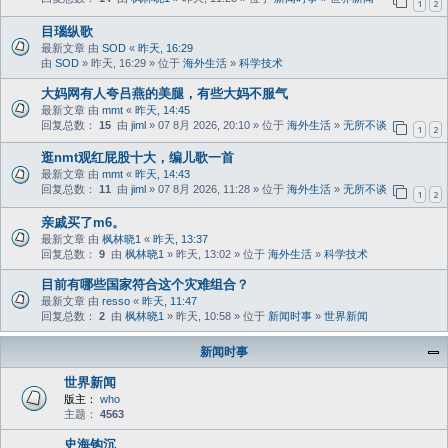
1
2
目瑙纵歌
最新文章 由
SOD
«
昨天, 16:29
由
SOD
» 昨天, 16:29 » 位于
海外生活
»
科学技术
大妈网有人夸吕燕的美腿，有些大妈不服气
最新文章 由
mmt
«
昨天, 14:45
回复总数：
15
由
jiml
» 07 8月 2026, 20:10 » 位于
海外生活
»
无所不谈
1
2
逛nmt观红屁股十大，编儿歌一首
最新文章 由
mmt
«
昨天, 14:43
回复总数：
11
由
jiml
» 07 8月 2026, 11:28 » 位于
海外生活
»
无所不谈
1
2
亲戚买了m6。
最新文章 由
枫林晓1
«
昨天, 13:37
回复总数：
9
由
枫林晓1
» 昨天, 13:02 » 位于
海外生活
»
科学技术
目前有哪些国家符合这个灾难组合？
最新文章 由
resso
«
昨天, 11:47
回复总数：
2
由
枫林晓1
» 昨天, 10:58 » 位于
新闻时事
»
世界新闻
新闻时事
世界新闻
版主：
who
主题：
4563
史海钩沉