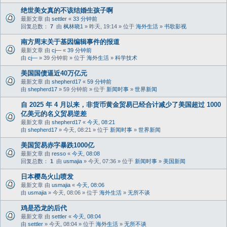
绝世美女真的不该结婚生孩子啊
最新文章 由
settler
«
33 分钟前
回复总数：
7
由
枫林晓1
» 昨天, 19:14 » 位于
海外生活
»
书歌影视
南方周末关于基因编辑事件的报道
最新文章 由
cj—
«
39 分钟前
由
cj—
» 39 分钟前 » 位于
海外生活
»
科学技术
美国国债逼近40万亿元
最新文章 由
shepherd17
«
59 分钟前
由
shepherd17
» 59 分钟前 » 位于
新闻时事
»
世界新闻
自 2025 年 4 月以来，非货币黄金贸易已经合计减少了美国超过 1000
亿美元的名义贸易逆差
最新文章 由
shepherd17
«
今天, 08:21
由
shepherd17
» 今天, 08:21 » 位于
新闻时事
»
世界新闻
美国贸易赤字暴跌1000亿
最新文章 由
resso
«
今天, 08:08
回复总数：
1
由
usmajia
» 今天, 07:36 » 位于
新闻时事
»
美国新闻
日本樱岛火山喷发
最新文章 由
usmajia
«
今天, 08:06
由
usmajia
» 今天, 08:06 » 位于
海外生活
»
无所不谈
鸡是恐龙的后代
最新文章 由
settler
«
今天, 08:04
由
settler
» 今天, 08:04 » 位于
海外生活
»
无所不谈