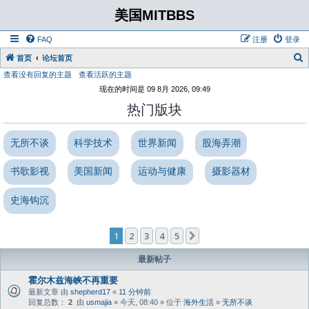
美国MITBBS
FAQ
注册
登录
首页
论坛首页
查看没有回复的主题
查看活跃的主题
现在的时间是 09 8月 2026, 09:49
热门版块
无所不谈
科学技术
世界新闻
股海弄潮
书歌影视
美国新闻
运动与健康
摄影器材
史海钩沉
1
2
3
4
5
下一页
最新帖子
霍尔木兹海峡不再重要
最新文章 由
shepherd17
«
11 分钟前
回复总数：
2
由
usmajia
» 今天, 08:40 » 位于
海外生活
»
无所不谈