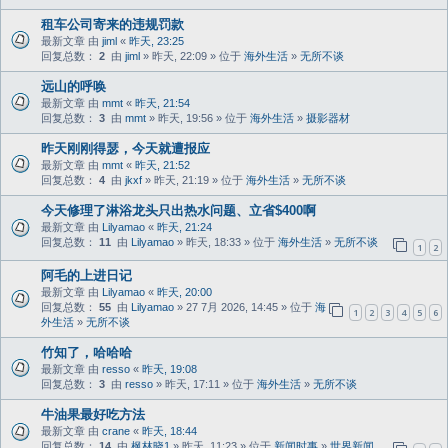
租车公司寄来的违规罚款
最新文章 由
jiml
«
昨天, 23:25
回复总数：
2
由
jiml
» 昨天, 22:09 » 位于
海外生活
»
无所不谈
远山的呼唤
最新文章 由
mmt
«
昨天, 21:54
回复总数：
3
由
mmt
» 昨天, 19:56 » 位于
海外生活
»
摄影器材
昨天刚刚得瑟，今天就遭报应
最新文章 由
mmt
«
昨天, 21:52
回复总数：
4
由
jkxf
» 昨天, 21:19 » 位于
海外生活
»
无所不谈
今天修理了淋浴龙头只出热水问题、立省$400啊
最新文章 由
Lilyamao
«
昨天, 21:24
回复总数：
11
由
Lilyamao
» 昨天, 18:33 » 位于
海外生活
»
无所不谈
1
2
阿毛的上进日记
最新文章 由
Lilyamao
«
昨天, 20:00
回复总数：
55
由
Lilyamao
» 27 7月 2026, 14:45 » 位于
海
1
2
3
4
5
6
外生活
»
无所不谈
竹知了，哈哈哈
最新文章 由
resso
«
昨天, 19:08
回复总数：
3
由
resso
» 昨天, 17:11 » 位于
海外生活
»
无所不谈
牛油果最好吃方法
最新文章 由
crane
«
昨天, 18:44
回复总数：
14
由
枫林晓1
» 昨天, 11:23 » 位于
新闻时事
»
世界新闻