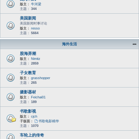
版主：
牛河梁
主题：
344
美国新闻
美国新闻时事讨论
版主：
resso
主题：
5664
海外生活
股海弄潮
版主：
Nimitz
主题：
2859
子女教育
版主：
grasshopper
主题：
265
摄影器材
版主：
Feichai01
主题：
189
书歌影视
版主：
cjch
子版面：
书歌电影精华
主题：
1070
车轮上的传奇