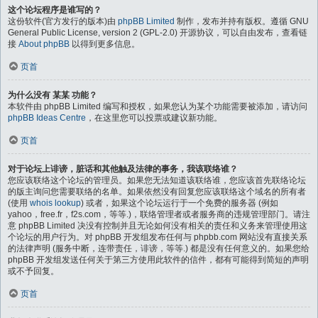
这个论坛程序是谁写的？
这份软件(官方发行的版本)由
phpBB Limited
制作，发布并持有版权。遵循 GNU
General Public License, version 2 (GPL-2.0) 开源协议，可以自由发布，查看链
接
About phpBB
以得到更多信息。
页首
为什么没有 某某 功能？
本软件由 phpBB Limited 编写和授权，如果您认为某个功能需要被添加，请访问
phpBB Ideas Centre
，在这里您可以投票或建议新功能。
页首
对于论坛上诽谤，脏话和其他触及法律的事务，我该联络谁？
您应该联络这个论坛的管理员。如果您无法知道该联络谁，您应该首先联络论坛
的版主询问您需要联络的名单。如果依然没有回复您应该联络这个域名的所有者
(使用
whois lookup
) 或者，如果这个论坛运行于一个免费的服务器 (例如
yahoo，free.fr，f2s.com，等等.)，联络管理者或者服务商的违规管理部门。请注
意 phpBB Limited 决没有控制并且无论如何没有相关的责任和义务来管理使用这
个论坛的用户行为。对 phpBB 开发组发布任何与 phpbb.com 网站没有直接关系
的法律声明 (服务中断，连带责任，诽谤，等等.) 都是没有任何意义的。如果您给
phpBB 开发组发送任何关于第三方使用此软件的信件，都有可能得到简短的声明
或不予回复。
页首