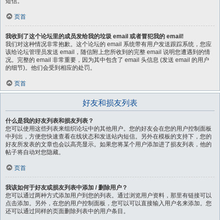
短信。
页首
我收到了这个论坛里的成员发给我的垃圾 email 或者冒犯我的 email!
我们对这种情况非常抱歉。这个论坛的 email 系统带有用户发送跟踪系统，您应
该给论坛管理员发送 email，随信附上您所收到的完整 email 说明您遭遇到的情
况。完整的 email 非常重要，因为其中包含了 email 头信息 (发送 email 的用户
的细节)。他们会受到相应的处罚。
页首
好友和损友列表
什么是我的好友列表和损友列表？
您可以使用这些列表来组织论坛中的其他用户。您的好友会在您的用户控制面板
中列出，方便您快速查看在线状态和发送站内短信。另外在模板的支持下，您的
好友所发表的文章也会以高亮显示。如果您将某个用户添加进了损友列表，他的
帖子将自动对您隐藏。
页首
我该如何于好友或损友列表中添加 / 删除用户？
您可以通过两种方式添加用户到您的列表。通过浏览用户资料，那里有链接可以
点击添加。另外，在您的用户控制面板，您可以可以直接输入用户名来添加。您
还可以通过同样的页面删除列表中的用户条目。