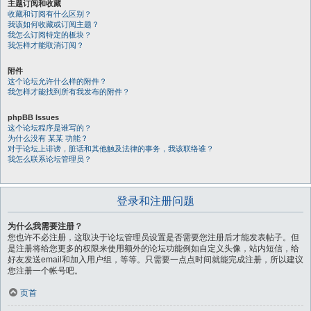
主题订阅和收藏
收藏和订阅有什么区别？
我该如何收藏或订阅主题？
我怎么订阅特定的板块？
我怎样才能取消订阅？
附件
这个论坛允许什么样的附件？
我怎样才能找到所有我发布的附件？
phpBB Issues
这个论坛程序是谁写的？
为什么没有 某某 功能？
对于论坛上诽谤，脏话和其他触及法律的事务，我该联络谁？
我怎么联系论坛管理员？
登录和注册问题
为什么我需要注册？
您也许不必注册，这取决于论坛管理员设置是否需要您注册后才能发表帖子。但
是注册将给您更多的权限来使用额外的论坛功能例如自定义头像，站内短信，给
好友发送email和加入用户组，等等。只需要一点点时间就能完成注册，所以建议
您注册一个帐号吧。
页首