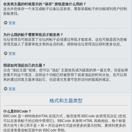
在发表主题的时候显示的 “保存” 按钮是做什么用的？
这允许您保存一个未完成帖子以备以后发表。重新装载帖子的功能请到用户控制
面板查找。
页首
为什么我的帖子需要审批后才能发表？
论坛管理员可能设置了论坛的帖子必须通过审批才能发表。这也可能是因为您被
管理员放入了需要审批文章的会员列表。请联络论坛管理员以得到更多信息。
页首
我该如何顶起自己的主题？
点击 “顶起主题” 链接。您可以 “顶起” 主题使其成为版面的第一篇文章。但是如果
您看不到这个情况，说明这个功能已经被禁用了或者顶起的时间太短。也可以简
单的通过回复主题来顶起它。但是请注意遵守您所访问的版面的规定。
页首
格式和主题类型
什么是BBCode？
BBCode 是一种特殊的HTML实现方式，能否使用 BBCode 由管理员决定 (您也
可以在发表帖子的过程中禁用它)。BBCode 本身和 HTML 风格相似，每个标签
用方括号 [ 和 ] 而不是 < 和 > 并且这种方式提供更多的显示控制。要得到更多的
信息请查看发帖页面中的 BBCode 帮助。