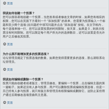
页首
我该如何创建一个投票？
您可以很容易地创建一个投票，当您发表或者修改文章的时候，如果您有相应的
权限，您可以在页面下方看到一个 “添加投票” 的表单。您需要为投票输入一个标
题和至少两个选项 (在问题栏中填写问题并点击 “添加选项” 按钮。在文字框内，
每个选项单独一行。您可以设置投票的时间限制，按天算，如果是 0，则表示投
票没有时间限制。您可以限定每个用户所允许的选择数目，还可以设置是否允许
用户之后修改其投票。
页首
为什么我不能增加更多的投票选项？
论坛管理员规定了投票选项的数量。如果您觉得需要更多的选项，那么请联系论
坛管理员。
页首
我该如何编辑或删除一个投票？
投票只能由创建者或者版主，管理员修改。要编辑一个投票，点击编辑主题的第
一篇帖子。如果还没有人参与投票，用户可以删除投票或编辑投票选项，但是一
旦已经有人参与投票，就只有版主和管理员有权限编辑或删除它。这防止某些用
户通过后期修改选项歪曲民主意愿。
页首