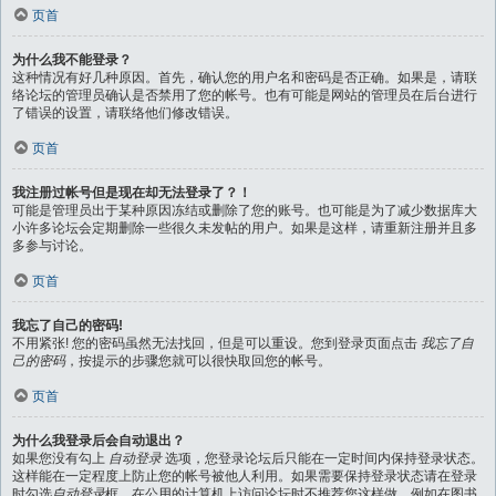
页首
为什么我不能登录？
这种情况有好几种原因。首先，确认您的用户名和密码是否正确。如果是，请联
络论坛的管理员确认是否禁用了您的帐号。也有可能是网站的管理员在后台进行
了错误的设置，请联络他们修改错误。
页首
我注册过帐号但是现在却无法登录了？！
可能是管理员出于某种原因冻结或删除了您的账号。也可能是为了减少数据库大
小许多论坛会定期删除一些很久未发帖的用户。如果是这样，请重新注册并且多
多参与讨论。
页首
我忘了自己的密码!
不用紧张! 您的密码虽然无法找回，但是可以重设。您到登录页面点击
我忘了自
己的密码
，按提示的步骤您就可以很快取回您的帐号。
页首
为什么我登录后会自动退出？
如果您没有勾上
自动登录
选项，您登录论坛后只能在一定时间内保持登录状态。
这样能在一定程度上防止您的帐号被他人利用。如果需要保持登录状态请在登录
时勾选
自动登录
框，在公用的计算机上访问论坛时不推荐您这样做，例如在图书