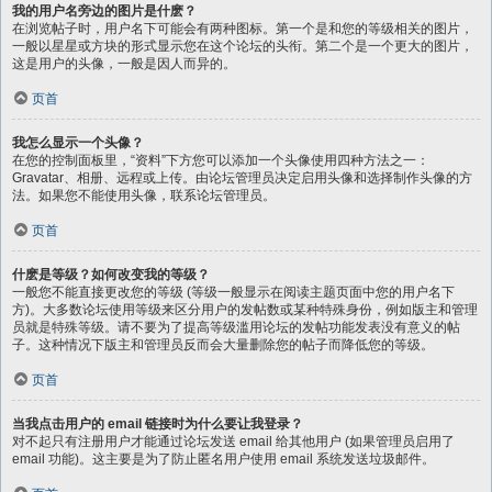
我的用户名旁边的图片是什麽？
在浏览帖子时，用户名下可能会有两种图标。第一个是和您的等级相关的图片，
一般以星星或方块的形式显示您在这个论坛的头衔。第二个是一个更大的图片，
这是用户的头像，一般是因人而异的。
页首
我怎么显示一个头像？
在您的控制面板里，“资料”下方您可以添加一个头像使用四种方法之一：
Gravatar、相册、远程或上传。由论坛管理员决定启用头像和选择制作头像的方
法。如果您不能使用头像，联系论坛管理员。
页首
什麽是等级？如何改变我的等级？
一般您不能直接更改您的等级 (等级一般显示在阅读主题页面中您的用户名下
方)。大多数论坛使用等级来区分用户的发帖数或某种特殊身份，例如版主和管理
员就是特殊等级。请不要为了提高等级滥用论坛的发帖功能发表没有意义的帖
子。这种情况下版主和管理员反而会大量删除您的帖子而降低您的等级。
页首
当我点击用户的 email 链接时为什么要让我登录？
对不起只有注册用户才能通过论坛发送 email 给其他用户 (如果管理员启用了
email 功能)。这主要是为了防止匿名用户使用 email 系统发送垃圾邮件。