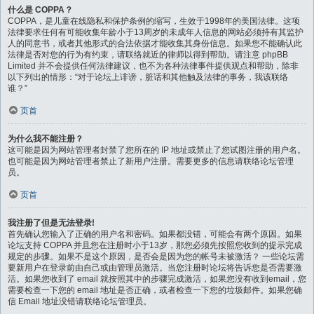
什么是 COPPA？
COPPA，是儿童在线隐私和保护条例的缩写，生效于1998年的美国法律。这项
法律要求任何有可能收集年龄小于13周岁的未成年人信息的网站必须持有其监护
人的同意书，或者其他形式的合法依据才能收集其身份信息。如果您不能确认此
法律是否对您的行为有约束，请联络就近的律师以得到帮助。请注意 phpBB
Limited 并不会提供任何法律建议，也不为各种法律事件提供观点和帮助，除非
以下列出的情形：“对于论坛上诽谤，脏话和其他触及法律的事务，我该联络
谁？”
页首
为什么我不能注册？
这可能是因为网站管理者封禁了您所在的 IP 地址或禁止了您试图注册的用户名。
也可能是因为网站管理者禁止了新用户注册。需要更多的信息请联络论坛管理
员。
页首
我注册了但是无法登录!
首先确认您输入了正确的用户名和密码。如果都没错，可能会有两个原因。如果
论坛支持 COPPA 并且您在注册时小于13岁，那您必须先按照您收到的提示完成
规定的步骤。如果不是这个原因，是否会是因为您的帐号未被激活？ 一些论坛需
要新用户在登录前由自己或由管理员激活。当您注册时论坛将告诉您是否需要激
活。如果您收到了 email 就按照其中的步骤完成激活，如果您没有收到email，您
需要检查一下您的 email 地址是否正确，或者检查一下您的垃圾邮件。如果您确
信 Email 地址没错请联络论坛管理员。