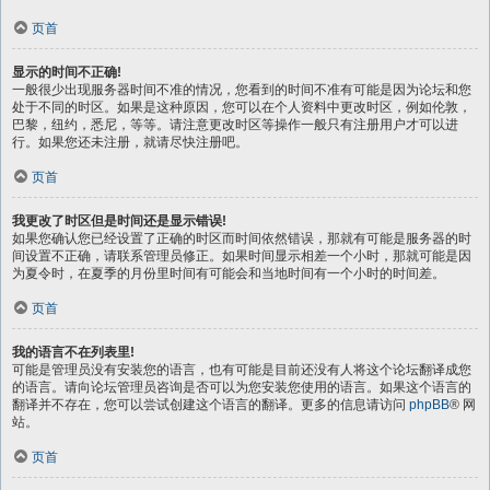
页首
显示的时间不正确!
一般很少出现服务器时间不准的情况，您看到的时间不准有可能是因为论坛和您
处于不同的时区。如果是这种原因，您可以在个人资料中更改时区，例如伦敦，
巴黎，纽约，悉尼，等等。请注意更改时区等操作一般只有注册用户才可以进
行。如果您还未注册，就请尽快注册吧。
页首
我更改了时区但是时间还是显示错误!
如果您确认您已经设置了正确的时区而时间依然错误，那就有可能是服务器的时
间设置不正确，请联系管理员修正。如果时间显示相差一个小时，那就可能是因
为夏令时，在夏季的月份里时间有可能会和当地时间有一个小时的时间差。
页首
我的语言不在列表里!
可能是管理员没有安装您的语言，也有可能是目前还没有人将这个论坛翻译成您
的语言。请向论坛管理员咨询是否可以为您安装您使用的语言。如果这个语言的
翻译并不存在，您可以尝试创建这个语言的翻译。更多的信息请访问
phpBB
® 网
站。
页首