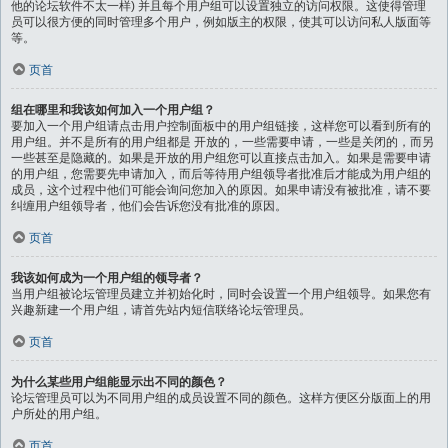
他的论坛软件不太一样) 并且每个用户组可以设置独立的访问权限。这使得管理
员可以很方便的同时管理多个用户，例如版主的权限，使其可以访问私人版面等
等。
页首
组在哪里和我该如何加入一个用户组？
要加入一个用户组请点击用户控制面板中的用户组链接，这样您可以看到所有的
用户组。并不是所有的用户组都是 开放的，一些需要申请，一些是关闭的，而另
一些甚至是隐藏的。如果是开放的用户组您可以直接点击加入。如果是需要申请
的用户组，您需要先申请加入，而后等待用户组领导者批准后才能成为用户组的
成员，这个过程中他们可能会询问您加入的原因。如果申请没有被批准，请不要
纠缠用户组领导者，他们会告诉您没有批准的原因。
页首
我该如何成为一个用户组的领导者？
当用户组被论坛管理员建立并初始化时，同时会设置一个用户组领导。如果您有
兴趣新建一个用户组，请首先站内短信联络论坛管理员。
页首
为什么某些用户组能显示出不同的颜色？
论坛管理员可以为不同用户组的成员设置不同的颜色。这样方便区分版面上的用
户所处的用户组。
页首