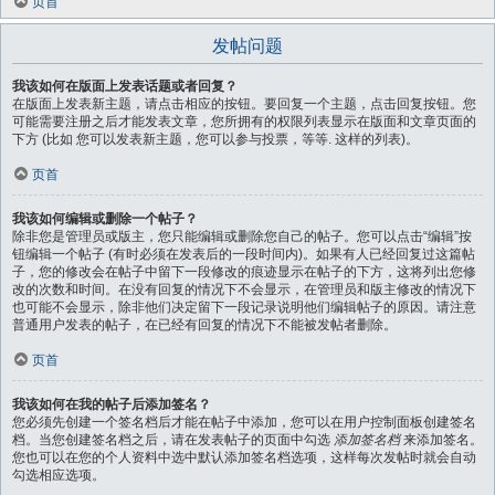
页首
发帖问题
我该如何在版面上发表话题或者回复？
在版面上发表新主题，请点击相应的按钮。要回复一个主题，点击回复按钮。您
可能需要注册之后才能发表文章，您所拥有的权限列表显示在版面和文章页面的
下方 (比如 您可以发表新主题，您可以参与投票，等等. 这样的列表)。
页首
我该如何编辑或删除一个帖子？
除非您是管理员或版主，您只能编辑或删除您自己的帖子。您可以点击“编辑”按
钮编辑一个帖子 (有时必须在发表后的一段时间内)。如果有人已经回复过这篇帖
子，您的修改会在帖子中留下一段修改的痕迹显示在帖子的下方，这将列出您修
改的次数和时间。在没有回复的情况下不会显示，在管理员和版主修改的情况下
也可能不会显示，除非他们决定留下一段记录说明他们编辑帖子的原因。请注意
普通用户发表的帖子，在已经有回复的情况下不能被发帖者删除。
页首
我该如何在我的帖子后添加签名？
您必须先创建一个签名档后才能在帖子中添加，您可以在用户控制面板创建签名
档。当您创建签名档之后，请在发表帖子的页面中勾选
添加签名档
来添加签名。
您也可以在您的个人资料中选中默认添加签名档选项，这样每次发帖时就会自动
勾选相应选项。