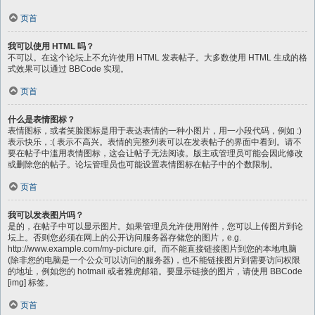
页首
我可以使用 HTML 吗？
不可以。在这个论坛上不允许使用 HTML 发表帖子。大多数使用 HTML 生成的格
式效果可以通过 BBCode 实现。
页首
什么是表情图标？
表情图标，或者笑脸图标是用于表达表情的一种小图片，用一小段代码，例如 :)
表示快乐，:( 表示不高兴。表情的完整列表可以在发表帖子的界面中看到。请不
要在帖子中滥用表情图标，这会让帖子无法阅读。版主或管理员可能会因此修改
或删除您的帖子。论坛管理员也可能设置表情图标在帖子中的个数限制。
页首
我可以发表图片吗？
是的，在帖子中可以显示图片。如果管理员允许使用附件，您可以上传图片到论
坛上。否则您必须在网上的公开访问服务器存储您的图片，e.g.
http://www.example.com/my-picture.gif。而不能直接链接图片到您的本地电脑
(除非您的电脑是一个公众可以访问的服务器)，也不能链接图片到需要访问权限
的地址，例如您的 hotmail 或者雅虎邮箱。要显示链接的图片，请使用 BBCode
[img] 标签。
页首