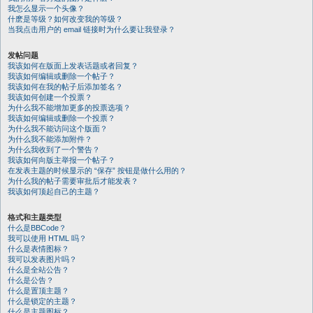
我怎么显示一个头像？
什麽是等级？如何改变我的等级？
当我点击用户的 email 链接时为什么要让我登录？
发帖问题
我该如何在版面上发表话题或者回复？
我该如何编辑或删除一个帖子？
我该如何在我的帖子后添加签名？
我该如何创建一个投票？
为什么我不能增加更多的投票选项？
我该如何编辑或删除一个投票？
为什么我不能访问这个版面？
为什么我不能添加附件？
为什么我收到了一个警告？
我该如何向版主举报一个帖子？
在发表主题的时候显示的 “保存” 按钮是做什么用的？
为什么我的帖子需要审批后才能发表？
我该如何顶起自己的主题？
格式和主题类型
什么是BBCode？
我可以使用 HTML 吗？
什么是表情图标？
我可以发表图片吗？
什么是全站公告？
什么是公告？
什么是置顶主题？
什么是锁定的主题？
什么是主题图标？