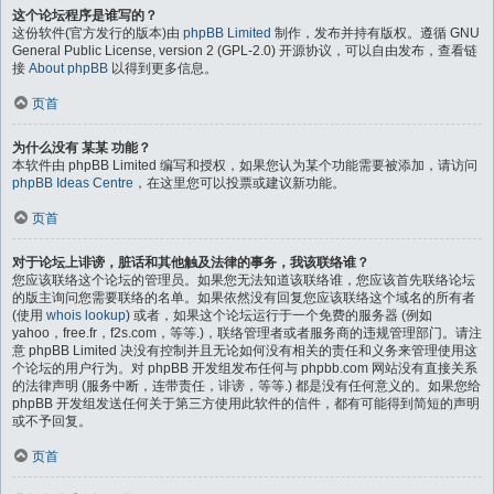
这个论坛程序是谁写的？
这份软件(官方发行的版本)由
phpBB Limited
制作，发布并持有版权。遵循 GNU
General Public License, version 2 (GPL-2.0) 开源协议，可以自由发布，查看链
接
About phpBB
以得到更多信息。
页首
为什么没有 某某 功能？
本软件由 phpBB Limited 编写和授权，如果您认为某个功能需要被添加，请访问
phpBB Ideas Centre
，在这里您可以投票或建议新功能。
页首
对于论坛上诽谤，脏话和其他触及法律的事务，我该联络谁？
您应该联络这个论坛的管理员。如果您无法知道该联络谁，您应该首先联络论坛
的版主询问您需要联络的名单。如果依然没有回复您应该联络这个域名的所有者
(使用
whois lookup
) 或者，如果这个论坛运行于一个免费的服务器 (例如
yahoo，free.fr，f2s.com，等等.)，联络管理者或者服务商的违规管理部门。请注
意 phpBB Limited 决没有控制并且无论如何没有相关的责任和义务来管理使用这
个论坛的用户行为。对 phpBB 开发组发布任何与 phpbb.com 网站没有直接关系
的法律声明 (服务中断，连带责任，诽谤，等等.) 都是没有任何意义的。如果您给
phpBB 开发组发送任何关于第三方使用此软件的信件，都有可能得到简短的声明
或不予回复。
页首