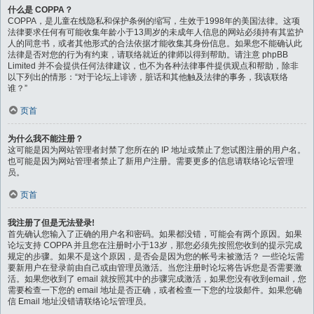
什么是 COPPA？
COPPA，是儿童在线隐私和保护条例的缩写，生效于1998年的美国法律。这项
法律要求任何有可能收集年龄小于13周岁的未成年人信息的网站必须持有其监护
人的同意书，或者其他形式的合法依据才能收集其身份信息。如果您不能确认此
法律是否对您的行为有约束，请联络就近的律师以得到帮助。请注意 phpBB
Limited 并不会提供任何法律建议，也不为各种法律事件提供观点和帮助，除非
以下列出的情形：“对于论坛上诽谤，脏话和其他触及法律的事务，我该联络
谁？”
页首
为什么我不能注册？
这可能是因为网站管理者封禁了您所在的 IP 地址或禁止了您试图注册的用户名。
也可能是因为网站管理者禁止了新用户注册。需要更多的信息请联络论坛管理
员。
页首
我注册了但是无法登录!
首先确认您输入了正确的用户名和密码。如果都没错，可能会有两个原因。如果
论坛支持 COPPA 并且您在注册时小于13岁，那您必须先按照您收到的提示完成
规定的步骤。如果不是这个原因，是否会是因为您的帐号未被激活？ 一些论坛需
要新用户在登录前由自己或由管理员激活。当您注册时论坛将告诉您是否需要激
活。如果您收到了 email 就按照其中的步骤完成激活，如果您没有收到email，您
需要检查一下您的 email 地址是否正确，或者检查一下您的垃圾邮件。如果您确
信 Email 地址没错请联络论坛管理员。