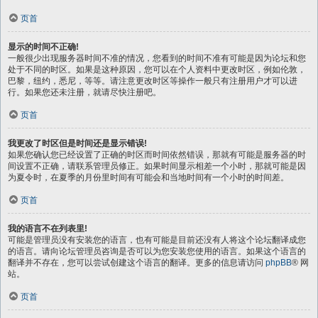
页首
显示的时间不正确!
一般很少出现服务器时间不准的情况，您看到的时间不准有可能是因为论坛和您
处于不同的时区。如果是这种原因，您可以在个人资料中更改时区，例如伦敦，
巴黎，纽约，悉尼，等等。请注意更改时区等操作一般只有注册用户才可以进
行。如果您还未注册，就请尽快注册吧。
页首
我更改了时区但是时间还是显示错误!
如果您确认您已经设置了正确的时区而时间依然错误，那就有可能是服务器的时
间设置不正确，请联系管理员修正。如果时间显示相差一个小时，那就可能是因
为夏令时，在夏季的月份里时间有可能会和当地时间有一个小时的时间差。
页首
我的语言不在列表里!
可能是管理员没有安装您的语言，也有可能是目前还没有人将这个论坛翻译成您
的语言。请向论坛管理员咨询是否可以为您安装您使用的语言。如果这个语言的
翻译并不存在，您可以尝试创建这个语言的翻译。更多的信息请访问
phpBB
® 网
站。
页首