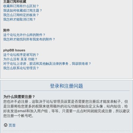
主题订阅和收藏
收藏和订阅有什么区别？
我该如何收藏或订阅主题？
我怎么订阅特定的板块？
我怎样才能取消订阅？
附件
这个论坛允许什么样的附件？
我怎样才能找到所有我发布的附件？
phpBB Issues
这个论坛程序是谁写的？
为什么没有 某某 功能？
对于论坛上诽谤，脏话和其他触及法律的事务，我该联络谁？
我怎么联系论坛管理员？
登录和注册问题
为什么我需要注册？
您也许不必注册，这取决于论坛管理员设置是否需要您注册后才能发表帖子。但
是注册将给您更多的权限来使用额外的论坛功能例如自定义头像，站内短信，给
好友发送email和加入用户组，等等。只需要一点点时间就能完成注册，所以建议
您注册一个帐号吧。
页首