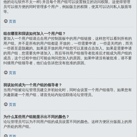
他的论坛软件不太一样) 并且每个用户组可以设置独立的访问权限。这使得管理
员可以很方便的同时管理多个用户，例如版主的权限，使其可以访问私人版面等
等。
页首
组在哪里和我该如何加入一个用户组？
要加入一个用户组请点击用户控制面板中的用户组链接，这样您可以看到所有的
用户组。并不是所有的用户组都是 开放的，一些需要申请，一些是关闭的，而另
一些甚至是隐藏的。如果是开放的用户组您可以直接点击加入。如果是需要申请
的用户组，您需要先申请加入，而后等待用户组领导者批准后才能成为用户组的
成员，这个过程中他们可能会询问您加入的原因。如果申请没有被批准，请不要
纠缠用户组领导者，他们会告诉您没有批准的原因。
页首
我该如何成为一个用户组的领导者？
当用户组被论坛管理员建立并初始化时，同时会设置一个用户组领导。如果您有
兴趣新建一个用户组，请首先站内短信联络论坛管理员。
页首
为什么某些用户组能显示出不同的颜色？
论坛管理员可以为不同用户组的成员设置不同的颜色。这样方便区分版面上的用
户所处的用户组。
页首