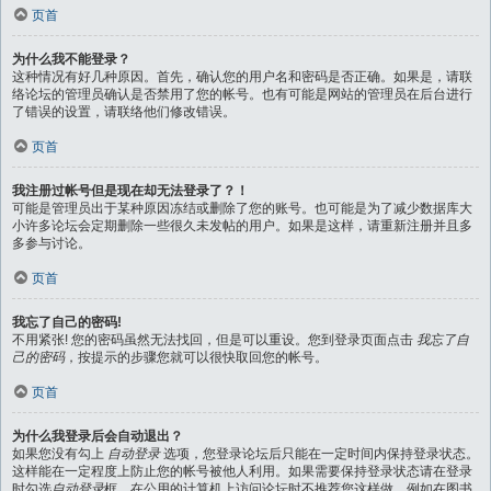
页首
为什么我不能登录？
这种情况有好几种原因。首先，确认您的用户名和密码是否正确。如果是，请联
络论坛的管理员确认是否禁用了您的帐号。也有可能是网站的管理员在后台进行
了错误的设置，请联络他们修改错误。
页首
我注册过帐号但是现在却无法登录了？！
可能是管理员出于某种原因冻结或删除了您的账号。也可能是为了减少数据库大
小许多论坛会定期删除一些很久未发帖的用户。如果是这样，请重新注册并且多
多参与讨论。
页首
我忘了自己的密码!
不用紧张! 您的密码虽然无法找回，但是可以重设。您到登录页面点击
我忘了自
己的密码
，按提示的步骤您就可以很快取回您的帐号。
页首
为什么我登录后会自动退出？
如果您没有勾上
自动登录
选项，您登录论坛后只能在一定时间内保持登录状态。
这样能在一定程度上防止您的帐号被他人利用。如果需要保持登录状态请在登录
时勾选
自动登录
框，在公用的计算机上访问论坛时不推荐您这样做，例如在图书