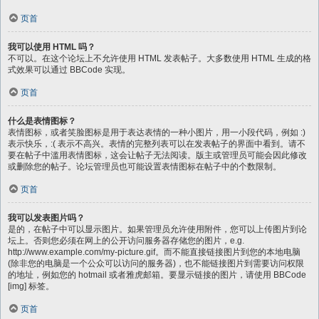
页首
我可以使用 HTML 吗？
不可以。在这个论坛上不允许使用 HTML 发表帖子。大多数使用 HTML 生成的格
式效果可以通过 BBCode 实现。
页首
什么是表情图标？
表情图标，或者笑脸图标是用于表达表情的一种小图片，用一小段代码，例如 :)
表示快乐，:( 表示不高兴。表情的完整列表可以在发表帖子的界面中看到。请不
要在帖子中滥用表情图标，这会让帖子无法阅读。版主或管理员可能会因此修改
或删除您的帖子。论坛管理员也可能设置表情图标在帖子中的个数限制。
页首
我可以发表图片吗？
是的，在帖子中可以显示图片。如果管理员允许使用附件，您可以上传图片到论
坛上。否则您必须在网上的公开访问服务器存储您的图片，e.g.
http://www.example.com/my-picture.gif。而不能直接链接图片到您的本地电脑
(除非您的电脑是一个公众可以访问的服务器)，也不能链接图片到需要访问权限
的地址，例如您的 hotmail 或者雅虎邮箱。要显示链接的图片，请使用 BBCode
[img] 标签。
页首