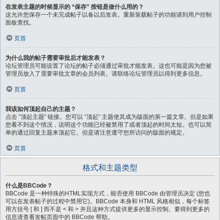
在发表主题的时候显示的 “保存” 按钮是做什么用的？
这允许您保存一个未完成帖子以备以后发表。重新装载帖子的功能请到用户控制
面板查找。
页首
为什么我的帖子需要审批后才能发表？
论坛管理员可能设置了论坛的帖子必须通过审批才能发表。这也可能是因为您被
管理员放入了需要审批文章的会员列表。请联络论坛管理员以得到更多信息。
页首
我该如何顶起自己的主题？
点击 “顶起主题” 链接。您可以 “顶起” 主题使其成为版面的第一篇文章。但是如果
您看不到这个情况，说明这个功能已经被禁用了或者顶起的时间太短。也可以简
单的通过回复主题来顶起它。但是请注意遵守您所访问的版面的规定。
页首
格式和主题类型
什么是BBCode？
BBCode 是一种特殊的HTML实现方式，能否使用 BBCode 由管理员决定 (您也
可以在发表帖子的过程中禁用它)。BBCode 本身和 HTML 风格相似，每个标签
用方括号 [ 和 ] 而不是 < 和 > 并且这种方式提供更多的显示控制。要得到更多的
信息请查看发帖页面中的 BBCode 帮助。