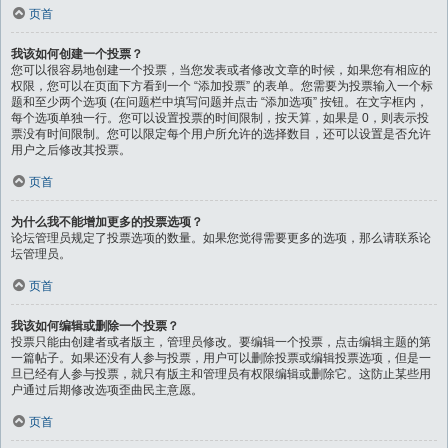
页首
我该如何创建一个投票？
您可以很容易地创建一个投票，当您发表或者修改文章的时候，如果您有相应的
权限，您可以在页面下方看到一个 “添加投票” 的表单。您需要为投票输入一个标
题和至少两个选项 (在问题栏中填写问题并点击 “添加选项” 按钮。在文字框内，
每个选项单独一行。您可以设置投票的时间限制，按天算，如果是 0，则表示投
票没有时间限制。您可以限定每个用户所允许的选择数目，还可以设置是否允许
用户之后修改其投票。
页首
为什么我不能增加更多的投票选项？
论坛管理员规定了投票选项的数量。如果您觉得需要更多的选项，那么请联系论
坛管理员。
页首
我该如何编辑或删除一个投票？
投票只能由创建者或者版主，管理员修改。要编辑一个投票，点击编辑主题的第
一篇帖子。如果还没有人参与投票，用户可以删除投票或编辑投票选项，但是一
旦已经有人参与投票，就只有版主和管理员有权限编辑或删除它。这防止某些用
户通过后期修改选项歪曲民主意愿。
页首