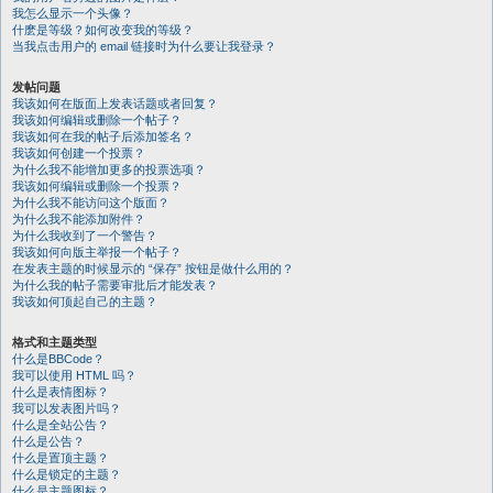
我怎么显示一个头像？
什麽是等级？如何改变我的等级？
当我点击用户的 email 链接时为什么要让我登录？
发帖问题
我该如何在版面上发表话题或者回复？
我该如何编辑或删除一个帖子？
我该如何在我的帖子后添加签名？
我该如何创建一个投票？
为什么我不能增加更多的投票选项？
我该如何编辑或删除一个投票？
为什么我不能访问这个版面？
为什么我不能添加附件？
为什么我收到了一个警告？
我该如何向版主举报一个帖子？
在发表主题的时候显示的 “保存” 按钮是做什么用的？
为什么我的帖子需要审批后才能发表？
我该如何顶起自己的主题？
格式和主题类型
什么是BBCode？
我可以使用 HTML 吗？
什么是表情图标？
我可以发表图片吗？
什么是全站公告？
什么是公告？
什么是置顶主题？
什么是锁定的主题？
什么是主题图标？