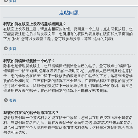
页首
发帖问题
我该如何在版面上发表话题或者回复？
在版面上发表新主题，请点击相应的按钮。要回复一个主题，点击回复按钮。您
可能需要注册之后才能发表文章，您所拥有的权限列表显示在版面和文章页面的
下方 (比如 您可以发表新主题，您可以参与投票，等等. 这样的列表)。
页首
我该如何编辑或删除一个帖子？
除非您是管理员或版主，您只能编辑或删除您自己的帖子。您可以点击“编辑”按
钮编辑一个帖子 (有时必须在发表后的一段时间内)。如果有人已经回复过这篇帖
子，您的修改会在帖子中留下一段修改的痕迹显示在帖子的下方，这将列出您修
改的次数和时间。在没有回复的情况下不会显示，在管理员和版主修改的情况下
也可能不会显示，除非他们决定留下一段记录说明他们编辑帖子的原因。请注意
普通用户发表的帖子，在已经有回复的情况下不能被发帖者删除。
页首
我该如何在我的帖子后添加签名？
您必须先创建一个签名档后才能在帖子中添加，您可以在用户控制面板创建签名
档。当您创建签名档之后，请在发表帖子的页面中勾选
添加签名档
来添加签名。
您也可以在您的个人资料中选中默认添加签名档选项，这样每次发帖时就会自动
勾选相应选项。