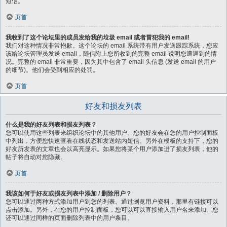
短信。
页首
我收到了这个论坛里的成员发给我的垃圾 email 或者冒犯我的 email!
我们对这种情况非常抱歉。这个论坛的 email 系统带有用户发送跟踪系统，您应
该给论坛管理员发送 email，随信附上您所收到的完整 email 说明您遭遇到的情
况。完整的 email 非常重要，因为其中包含了 email 头信息 (发送 email 的用户
的细节)。他们会受到相应的处罚。
页首
好友和损友列表
什么是我的好友列表和损友列表？
您可以使用这些列表来组织论坛中的其他用户。您的好友会在您的用户控制面板
中列出，方便您快速查看在线状态和发送站内短信。另外在模板的支持下，您的
好友所发表的文章也会以高亮显示。如果您将某个用户添加进了损友列表，他的
帖子将自动对您隐藏。
页首
我该如何于好友或损友列表中添加 / 删除用户？
您可以通过两种方式添加用户到您的列表。通过浏览用户资料，那里有链接可以
点击添加。另外，在您的用户控制面板，您可以可以直接输入用户名来添加。您
还可以通过同样的页面删除列表中的用户条目。