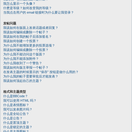
我怎么显示一个头像？
什麽是等级？如何改变我的等级？
当我点击用户的 email 链接时为什么要让我登录？
发帖问题
我该如何在版面上发表话题或者回复？
我该如何编辑或删除一个帖子？
我该如何在我的帖子后添加签名？
我该如何创建一个投票？
为什么我不能增加更多的投票选项？
我该如何编辑或删除一个投票？
为什么我不能访问这个版面？
为什么我不能添加附件？
为什么我收到了一个警告？
我该如何向版主举报一个帖子？
在发表主题的时候显示的 “保存” 按钮是做什么用的？
为什么我的帖子需要审批后才能发表？
我该如何顶起自己的主题？
格式和主题类型
什么是BBCode？
我可以使用 HTML 吗？
什么是表情图标？
我可以发表图片吗？
什么是全站公告？
什么是公告？
什么是置顶主题？
什么是锁定的主题？
什么是主题图标？