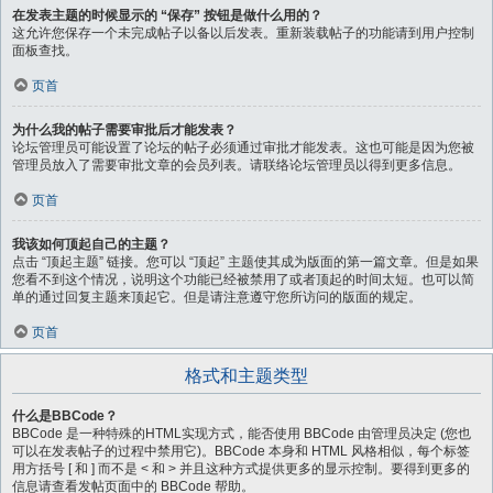
在发表主题的时候显示的 “保存” 按钮是做什么用的？
这允许您保存一个未完成帖子以备以后发表。重新装载帖子的功能请到用户控制
面板查找。
页首
为什么我的帖子需要审批后才能发表？
论坛管理员可能设置了论坛的帖子必须通过审批才能发表。这也可能是因为您被
管理员放入了需要审批文章的会员列表。请联络论坛管理员以得到更多信息。
页首
我该如何顶起自己的主题？
点击 “顶起主题” 链接。您可以 “顶起” 主题使其成为版面的第一篇文章。但是如果
您看不到这个情况，说明这个功能已经被禁用了或者顶起的时间太短。也可以简
单的通过回复主题来顶起它。但是请注意遵守您所访问的版面的规定。
页首
格式和主题类型
什么是BBCode？
BBCode 是一种特殊的HTML实现方式，能否使用 BBCode 由管理员决定 (您也
可以在发表帖子的过程中禁用它)。BBCode 本身和 HTML 风格相似，每个标签
用方括号 [ 和 ] 而不是 < 和 > 并且这种方式提供更多的显示控制。要得到更多的
信息请查看发帖页面中的 BBCode 帮助。