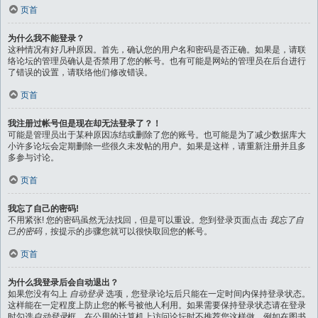
页首
为什么我不能登录？
这种情况有好几种原因。首先，确认您的用户名和密码是否正确。如果是，请联
络论坛的管理员确认是否禁用了您的帐号。也有可能是网站的管理员在后台进行
了错误的设置，请联络他们修改错误。
页首
我注册过帐号但是现在却无法登录了？！
可能是管理员出于某种原因冻结或删除了您的账号。也可能是为了减少数据库大
小许多论坛会定期删除一些很久未发帖的用户。如果是这样，请重新注册并且多
多参与讨论。
页首
我忘了自己的密码!
不用紧张! 您的密码虽然无法找回，但是可以重设。您到登录页面点击
我忘了自
己的密码
，按提示的步骤您就可以很快取回您的帐号。
页首
为什么我登录后会自动退出？
如果您没有勾上
自动登录
选项，您登录论坛后只能在一定时间内保持登录状态。
这样能在一定程度上防止您的帐号被他人利用。如果需要保持登录状态请在登录
时勾选
自动登录
框，在公用的计算机上访问论坛时不推荐您这样做，例如在图书