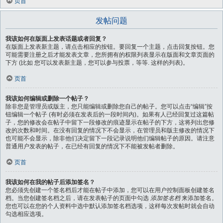
页首
发帖问题
我该如何在版面上发表话题或者回复？
在版面上发表新主题，请点击相应的按钮。要回复一个主题，点击回复按钮。您
可能需要注册之后才能发表文章，您所拥有的权限列表显示在版面和文章页面的
下方 (比如 您可以发表新主题，您可以参与投票，等等. 这样的列表)。
页首
我该如何编辑或删除一个帖子？
除非您是管理员或版主，您只能编辑或删除您自己的帖子。您可以点击“编辑”按
钮编辑一个帖子 (有时必须在发表后的一段时间内)。如果有人已经回复过这篇帖
子，您的修改会在帖子中留下一段修改的痕迹显示在帖子的下方，这将列出您修
改的次数和时间。在没有回复的情况下不会显示，在管理员和版主修改的情况下
也可能不会显示，除非他们决定留下一段记录说明他们编辑帖子的原因。请注意
普通用户发表的帖子，在已经有回复的情况下不能被发帖者删除。
页首
我该如何在我的帖子后添加签名？
您必须先创建一个签名档后才能在帖子中添加，您可以在用户控制面板创建签名
档。当您创建签名档之后，请在发表帖子的页面中勾选
添加签名档
来添加签名。
您也可以在您的个人资料中选中默认添加签名档选项，这样每次发帖时就会自动
勾选相应选项。