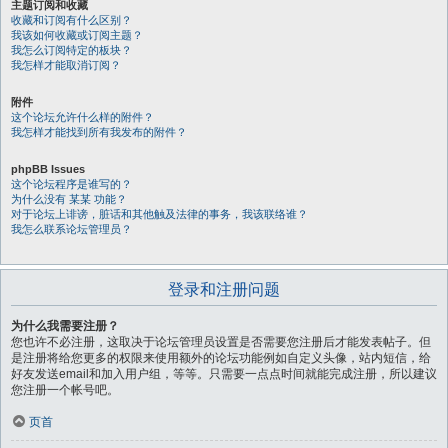
主题订阅和收藏
收藏和订阅有什么区别？
我该如何收藏或订阅主题？
我怎么订阅特定的板块？
我怎样才能取消订阅？
附件
这个论坛允许什么样的附件？
我怎样才能找到所有我发布的附件？
phpBB Issues
这个论坛程序是谁写的？
为什么没有 某某 功能？
对于论坛上诽谤，脏话和其他触及法律的事务，我该联络谁？
我怎么联系论坛管理员？
登录和注册问题
为什么我需要注册？
您也许不必注册，这取决于论坛管理员设置是否需要您注册后才能发表帖子。但
是注册将给您更多的权限来使用额外的论坛功能例如自定义头像，站内短信，给
好友发送email和加入用户组，等等。只需要一点点时间就能完成注册，所以建议
您注册一个帐号吧。
页首