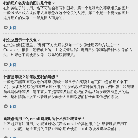
我的用户名旁边的图片是什麽？
在浏览帖子时，用户名下可能会有两种图标。第一个是和您的等级相关的图片，
一般以星星或方块的形式显示您在这个论坛的头衔。第二个是一个更大的图片，
这是用户的头像，一般是因人而异的。
页首
我怎么显示一个头像？
在您的控制面板里，“资料”下方您可以添加一个头像使用四种方法之一：
Gravatar、相册、远程或上传。由论坛管理员决定启用头像和选择制作头像的方
法。如果您不能使用头像，联系论坛管理员。
页首
什麽是等级？如何改变我的等级？
一般您不能直接更改您的等级 (等级一般显示在阅读主题页面中您的用户名下
方)。大多数论坛使用等级来区分用户的发帖数或某种特殊身份，例如版主和管理
员就是特殊等级。请不要为了提高等级滥用论坛的发帖功能发表没有意义的帖
子。这种情况下版主和管理员反而会大量删除您的帖子而降低您的等级。
页首
当我点击用户的 email 链接时为什么要让我登录？
对不起只有注册用户才能通过论坛发送 email 给其他用户 (如果管理员启用了
email 功能)。这主要是为了防止匿名用户使用 email 系统发送垃圾邮件。