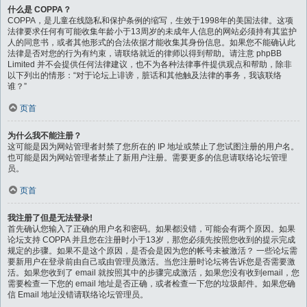
什么是 COPPA？
COPPA，是儿童在线隐私和保护条例的缩写，生效于1998年的美国法律。这项
法律要求任何有可能收集年龄小于13周岁的未成年人信息的网站必须持有其监护
人的同意书，或者其他形式的合法依据才能收集其身份信息。如果您不能确认此
法律是否对您的行为有约束，请联络就近的律师以得到帮助。请注意 phpBB
Limited 并不会提供任何法律建议，也不为各种法律事件提供观点和帮助，除非
以下列出的情形：“对于论坛上诽谤，脏话和其他触及法律的事务，我该联络
谁？”
页首
为什么我不能注册？
这可能是因为网站管理者封禁了您所在的 IP 地址或禁止了您试图注册的用户名。
也可能是因为网站管理者禁止了新用户注册。需要更多的信息请联络论坛管理
员。
页首
我注册了但是无法登录!
首先确认您输入了正确的用户名和密码。如果都没错，可能会有两个原因。如果
论坛支持 COPPA 并且您在注册时小于13岁，那您必须先按照您收到的提示完成
规定的步骤。如果不是这个原因，是否会是因为您的帐号未被激活？ 一些论坛需
要新用户在登录前由自己或由管理员激活。当您注册时论坛将告诉您是否需要激
活。如果您收到了 email 就按照其中的步骤完成激活，如果您没有收到email，您
需要检查一下您的 email 地址是否正确，或者检查一下您的垃圾邮件。如果您确
信 Email 地址没错请联络论坛管理员。