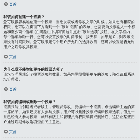
页首
我该如何创建一个投票？
您可以很容易地创建一个投票，当您发表或者修改文章的时候，如果您有相应的
权限，您可以在页面下方看到一个 “添加投票” 的表单。您需要为投票输入一个标
题和至少两个选项 (在问题栏中填写问题并点击 “添加选项” 按钮。在文字框内，
每个选项单独一行。您可以设置投票的时间限制，按天算，如果是 0，则表示投
票没有时间限制。您可以限定每个用户所允许的选择数目，还可以设置是否允许
用户之后修改其投票。
页首
为什么我不能增加更多的投票选项？
论坛管理员规定了投票选项的数量。如果您觉得需要更多的选项，那么请联系论
坛管理员。
页首
我该如何编辑或删除一个投票？
投票只能由创建者或者版主，管理员修改。要编辑一个投票，点击编辑主题的第
一篇帖子。如果还没有人参与投票，用户可以删除投票或编辑投票选项，但是一
旦已经有人参与投票，就只有版主和管理员有权限编辑或删除它。这防止某些用
户通过后期修改选项歪曲民主意愿。
页首