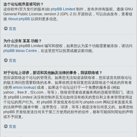
这个论坛程序是谁写的？
这份软件(官方发行的版本)由
phpBB Limited
制作，发布并持有版权。遵循 GNU
General Public License, version 2 (GPL-2.0) 开源协议，可以自由发布，查看链
接
About phpBB
以得到更多信息。
页首
为什么没有 某某 功能？
本软件由 phpBB Limited 编写和授权，如果您认为某个功能需要被添加，请访问
phpBB Ideas Centre
，在这里您可以投票或建议新功能。
页首
对于论坛上诽谤，脏话和其他触及法律的事务，我该联络谁？
您应该联络这个论坛的管理员。如果您无法知道该联络谁，您应该首先联络论坛
的版主询问您需要联络的名单。如果依然没有回复您应该联络这个域名的所有者
(使用
whois lookup
) 或者，如果这个论坛运行于一个免费的服务器 (例如
yahoo，free.fr，f2s.com，等等.)，联络管理者或者服务商的违规管理部门。请注
意 phpBB Limited 决没有控制并且无论如何没有相关的责任和义务来管理使用这
个论坛的用户行为。对 phpBB 开发组发布任何与 phpbb.com 网站没有直接关系
的法律声明 (服务中断，连带责任，诽谤，等等.) 都是没有任何意义的。如果您给
phpBB 开发组发送任何关于第三方使用此软件的信件，都有可能得到简短的声明
或不予回复。
页首