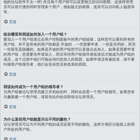
他的论坛软件不太一样) 并且每个用户组可以设置独立的访问权限。这使得管理
员可以很方便的同时管理多个用户，例如版主的权限，使其可以访问私人版面等
等。
页首
组在哪里和我该如何加入一个用户组？
要加入一个用户组请点击用户控制面板中的用户组链接，这样您可以看到所有的
用户组。并不是所有的用户组都是 开放的，一些需要申请，一些是关闭的，而另
一些甚至是隐藏的。如果是开放的用户组您可以直接点击加入。如果是需要申请
的用户组，您需要先申请加入，而后等待用户组领导者批准后才能成为用户组的
成员，这个过程中他们可能会询问您加入的原因。如果申请没有被批准，请不要
纠缠用户组领导者，他们会告诉您没有批准的原因。
页首
我该如何成为一个用户组的领导者？
当用户组被论坛管理员建立并初始化时，同时会设置一个用户组领导。如果您有
兴趣新建一个用户组，请首先站内短信联络论坛管理员。
页首
为什么某些用户组能显示出不同的颜色？
论坛管理员可以为不同用户组的成员设置不同的颜色。这样方便区分版面上的用
户所处的用户组。
页首