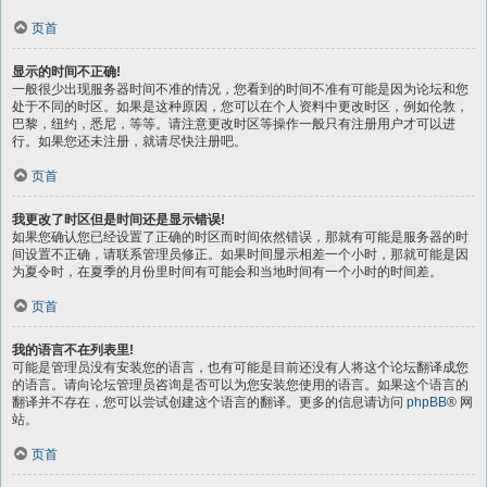
页首
显示的时间不正确!
一般很少出现服务器时间不准的情况，您看到的时间不准有可能是因为论坛和您
处于不同的时区。如果是这种原因，您可以在个人资料中更改时区，例如伦敦，
巴黎，纽约，悉尼，等等。请注意更改时区等操作一般只有注册用户才可以进
行。如果您还未注册，就请尽快注册吧。
页首
我更改了时区但是时间还是显示错误!
如果您确认您已经设置了正确的时区而时间依然错误，那就有可能是服务器的时
间设置不正确，请联系管理员修正。如果时间显示相差一个小时，那就可能是因
为夏令时，在夏季的月份里时间有可能会和当地时间有一个小时的时间差。
页首
我的语言不在列表里!
可能是管理员没有安装您的语言，也有可能是目前还没有人将这个论坛翻译成您
的语言。请向论坛管理员咨询是否可以为您安装您使用的语言。如果这个语言的
翻译并不存在，您可以尝试创建这个语言的翻译。更多的信息请访问
phpBB
® 网
站。
页首