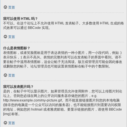
页首
我可以使用 HTML 吗？
不可以。在这个论坛上不允许使用 HTML 发表帖子。大多数使用 HTML 生成的格
式效果可以通过 BBCode 实现。
页首
什么是表情图标？
表情图标，或者笑脸图标是用于表达表情的一种小图片，用一小段代码，例如 :)
表示快乐，:( 表示不高兴。表情的完整列表可以在发表帖子的界面中看到。请不
要在帖子中滥用表情图标，这会让帖子无法阅读。版主或管理员可能会因此修改
或删除您的帖子。论坛管理员也可能设置表情图标在帖子中的个数限制。
页首
我可以发表图片吗？
是的，在帖子中可以显示图片。如果管理员允许使用附件，您可以上传图片到论
坛上。否则您必须在网上的公开访问服务器存储您的图片，e.g.
http://www.example.com/my-picture.gif。而不能直接链接图片到您的本地电脑
(除非您的电脑是一个公众可以访问的服务器)，也不能链接图片到需要访问权限
的地址，例如您的 hotmail 或者雅虎邮箱。要显示链接的图片，请使用 BBCode
[img] 标签。
页首