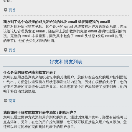
短信。
页首
我收到了这个论坛里的成员发给我的垃圾 email 或者冒犯我的 email!
我们对这种情况非常抱歉。这个论坛的 email 系统带有用户发送跟踪系统，您应
该给论坛管理员发送 email，随信附上您所收到的完整 email 说明您遭遇到的情
况。完整的 email 非常重要，因为其中包含了 email 头信息 (发送 email 的用户
的细节)。他们会受到相应的处罚。
页首
好友和损友列表
什么是我的好友列表和损友列表？
您可以使用这些列表来组织论坛中的其他用户。您的好友会在您的用户控制面板
中列出，方便您快速查看在线状态和发送站内短信。另外在模板的支持下，您的
好友所发表的文章也会以高亮显示。如果您将某个用户添加进了损友列表，他的
帖子将自动对您隐藏。
页首
我该如何于好友或损友列表中添加 / 删除用户？
您可以通过两种方式添加用户到您的列表。通过浏览用户资料，那里有链接可以
点击添加。另外，在您的用户控制面板，您可以可以直接输入用户名来添加。您
还可以通过同样的页面删除列表中的用户条目。