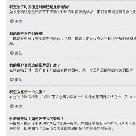
我更改了时区但是时间还是显示错误!
如果您确认您已经设置了正确的时区而时间依然错误，那就有可能是服务器的
页首
我的语言不在列表里!
可能是管理员没有安装您的语言，也有可能是目前还没有人将这个论坛翻译成
站。
页首
我的用户名旁边的图片是什麽？
在浏览帖子时，用户名下可能会有两种图标。第一个是和您的等级相关的图片
页首
我怎么显示一个头像？
在您的控制面板里，“资料”下方您可以添加一个头像使用四种方法之一：Gra
页首
什麽是等级？如何改变我的等级？
一般您不能直接更改您的等级 (等级一般显示在阅读主题页面中您的用户名下
种情况下版主和管理员反而会大量删除您的帖子而降低您的等级。