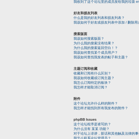
我收到了这个论坛里的成员发给我的垃圾 email
好友和损友列表
什么是我的好友列表和损友列表？
我该如何于好友或损友列表中添加 / 删除用
搜索版面
我该如何搜索版面？
为什么我的搜索没有结果？
为什么我的搜索返回空白！？
我该如何查找某个成员用户？
我该如何查找我发表的帖子和主题？
主题订阅和收藏
收藏和订阅有什么区别？
我该如何收藏或订阅主题？
我怎么订阅特定的板块？
我怎样才能取消订阅？
附件
这个论坛允许什么样的附件？
我怎样才能找到所有我发布的附件？
phpBB Issues
这个论坛程序是谁写的？
为什么没有 某某 功能？
对于论坛上诽谤，脏话和其他触及法律的事
我怎么联系论坛管理员？