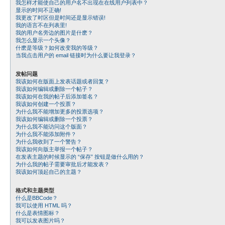
我怎样才能使自己的用户名不出现在在线用户列表中？
显示的时间不正确!
我更改了时区但是时间还是显示错误!
我的语言不在列表里!
我的用户名旁边的图片是什麽？
我怎么显示一个头像？
什麽是等级？如何改变我的等级？
当我点击用户的 email 链接时为什么要让我登录？
发帖问题
我该如何在版面上发表话题或者回复？
我该如何编辑或删除一个帖子？
我该如何在我的帖子后添加签名？
我该如何创建一个投票？
为什么我不能增加更多的投票选项？
我该如何编辑或删除一个投票？
为什么我不能访问这个版面？
为什么我不能添加附件？
为什么我收到了一个警告？
我该如何向版主举报一个帖子？
在发表主题的时候显示的 “保存” 按钮是做什么用的？
为什么我的帖子需要审批后才能发表？
我该如何顶起自己的主题？
格式和主题类型
什么是BBCode？
我可以使用 HTML 吗？
什么是表情图标？
我可以发表图片吗？