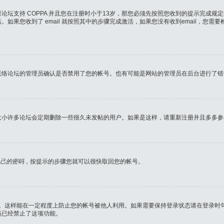
坛支持 COPPA 并且您在注册时小于13岁，那您必须先按照您收到的提示完成规
您收到了 email 就按照其中的步骤完成激活，如果您没有收到email，您需要检
联络论坛的管理员确认是否禁用了您的帐号。也有可能是网站的管理员在后台进行了错
大小许多论坛会定期删除一些很久未发帖的用户。如果是这样，请重新注册并且多多参
己的密码
，按提示的步骤您就可以很快取回您的帐号。
。这样能在一定程度上防止您的帐号被他人利用。如果需要保持登录状态请在登录时
员已经禁止了这项功能。