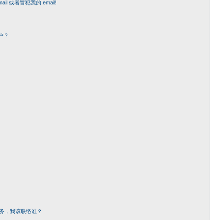
 或者冒犯我的 email!
户？
务，我该联络谁？