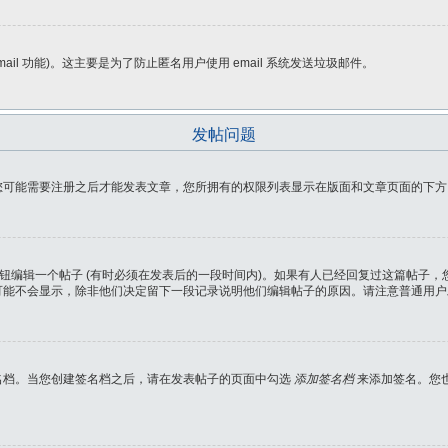
ail 功能)。这主要是为了防止匿名用户使用 email 系统发送垃圾邮件。
发帖问题
能需要注册之后才能发表文章，您所拥有的权限列表显示在版面和文章页面的下方 (比
按钮编辑一个帖子 (有时必须在发表后的一段时间内)。如果有人已经回复过这篇帖子
可能不会显示，除非他们决定留下一段记录说明他们编辑帖子的原因。请注意普通用户
名档。当您创建签名档之后，请在发表帖子的页面中勾选
添加签名档
来添加签名。您