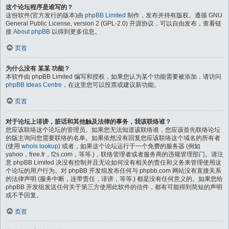
这个论坛程序是谁写的？
这份软件(官方发行的版本)由
phpBB Limited
制作，发布并持有版权。遵循 GNU
General Public License, version 2 (GPL-2.0) 开源协议，可以自由发布，查看链
接
About phpBB
以得到更多信息。
页首
为什么没有 某某 功能？
本软件由 phpBB Limited 编写和授权，如果您认为某个功能需要被添加，请访问
phpBB Ideas Centre
，在这里您可以投票或建议新功能。
页首
对于论坛上诽谤，脏话和其他触及法律的事务，我该联络谁？
您应该联络这个论坛的管理员。如果您无法知道该联络谁，您应该首先联络论坛
的版主询问您需要联络的名单。如果依然没有回复您应该联络这个域名的所有者
(使用
whois lookup
) 或者，如果这个论坛运行于一个免费的服务器 (例如
yahoo，free.fr，f2s.com，等等.)，联络管理者或者服务商的违规管理部门。请注
意 phpBB Limited 决没有控制并且无论如何没有相关的责任和义务来管理使用这
个论坛的用户行为。对 phpBB 开发组发布任何与 phpbb.com 网站没有直接关系
的法律声明 (服务中断，连带责任，诽谤，等等.) 都是没有任何意义的。如果您给
phpBB 开发组发送任何关于第三方使用此软件的信件，都有可能得到简短的声明
或不予回复。
页首