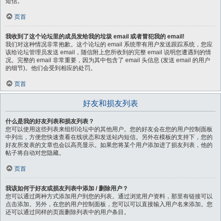
短信。
页首
我收到了这个论坛里的成员发给我的垃圾 email 或者冒犯我的 email!
我们对这种情况非常抱歉。这个论坛的 email 系统带有用户发送跟踪系统，您应
该给论坛管理员发送 email，随信附上您所收到的完整 email 说明您遭遇到的情
况。完整的 email 非常重要，因为其中包含了 email 头信息 (发送 email 的用户
的细节)。他们会受到相应的处罚。
页首
好友和损友列表
什么是我的好友列表和损友列表？
您可以使用这些列表来组织论坛中的其他用户。您的好友会在您的用户控制面板
中列出，方便您快速查看在线状态和发送站内短信。另外在模板的支持下，您的
好友所发表的文章也会以高亮显示。如果您将某个用户添加进了损友列表，他的
帖子将自动对您隐藏。
页首
我该如何于好友或损友列表中添加 / 删除用户？
您可以通过两种方式添加用户到您的列表。通过浏览用户资料，那里有链接可以
点击添加。另外，在您的用户控制面板，您可以可以直接输入用户名来添加。您
还可以通过同样的页面删除列表中的用户条目。