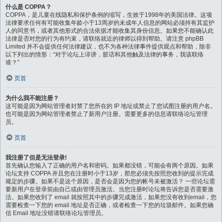
什么是 COPPA？
COPPA，是儿童在线隐私和保护条例的缩写，生效于1998年的美国法律。这项
法律要求任何有可能收集年龄小于13周岁的未成年人信息的网站必须持有其监护
人的同意书，或者其他形式的合法依据才能收集其身份信息。如果您不能确认此
法律是否对您的行为有约束，请联络就近的律师以得到帮助。请注意 phpBB
Limited 并不会提供任何法律建议，也不为各种法律事件提供观点和帮助，除非
以下列出的情形：“对于论坛上诽谤，脏话和其他触及法律的事务，我该联络
谁？”
页首
为什么我不能注册？
这可能是因为网站管理者封禁了您所在的 IP 地址或禁止了您试图注册的用户名。
也可能是因为网站管理者禁止了新用户注册。需要更多的信息请联络论坛管理
员。
页首
我注册了但是无法登录!
首先确认您输入了正确的用户名和密码。如果都没错，可能会有两个原因。如果
论坛支持 COPPA 并且您在注册时小于13岁，那您必须先按照您收到的提示完成
规定的步骤。如果不是这个原因，是否会是因为您的帐号未被激活？ 一些论坛需
要新用户在登录前由自己或由管理员激活。当您注册时论坛将告诉您是否需要激
活。如果您收到了 email 就按照其中的步骤完成激活，如果您没有收到email，您
需要检查一下您的 email 地址是否正确，或者检查一下您的垃圾邮件。如果您确
信 Email 地址没错请联络论坛管理员。