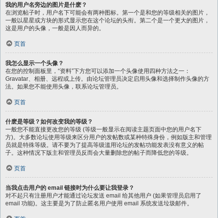
我的用户名旁边的图片是什麽？
在浏览帖子时，用户名下可能会有两种图标。第一个是和您的等级相关的图片，
一般以星星或方块的形式显示您在这个论坛的头衔。第二个是一个更大的图片，
这是用户的头像，一般是因人而异的。
页首
我怎么显示一个头像？
在您的控制面板里，“资料”下方您可以添加一个头像使用四种方法之一：
Gravatar、相册、远程或上传。由论坛管理员决定启用头像和选择制作头像的方
法。如果您不能使用头像，联系论坛管理员。
页首
什麽是等级？如何改变我的等级？
一般您不能直接更改您的等级 (等级一般显示在阅读主题页面中您的用户名下
方)。大多数论坛使用等级来区分用户的发帖数或某种特殊身份，例如版主和管理
员就是特殊等级。请不要为了提高等级滥用论坛的发帖功能发表没有意义的帖
子。这种情况下版主和管理员反而会大量删除您的帖子而降低您的等级。
页首
当我点击用户的 email 链接时为什么要让我登录？
对不起只有注册用户才能通过论坛发送 email 给其他用户 (如果管理员启用了
email 功能)。这主要是为了防止匿名用户使用 email 系统发送垃圾邮件。