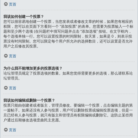
页首
我该如何创建一个投票？
您可以很容易地创建一个投票，当您发表或者修改文章的时候，如果您有相应的
权限，您可以在页面下方看到一个 “添加投票” 的表单。您需要为投票输入一个标
题和至少两个选项 (在问题栏中填写问题并点击 “添加选项” 按钮。在文字框内，
每个选项单独一行。您可以设置投票的时间限制，按天算，如果是 0，则表示投
票没有时间限制。您可以限定每个用户所允许的选择数目，还可以设置是否允许
用户之后修改其投票。
页首
为什么我不能增加更多的投票选项？
论坛管理员规定了投票选项的数量。如果您觉得需要更多的选项，那么请联系论
坛管理员。
页首
我该如何编辑或删除一个投票？
投票只能由创建者或者版主，管理员修改。要编辑一个投票，点击编辑主题的第
一篇帖子。如果还没有人参与投票，用户可以删除投票或编辑投票选项，但是一
旦已经有人参与投票，就只有版主和管理员有权限编辑或删除它。这防止某些用
户通过后期修改选项歪曲民主意愿。
页首