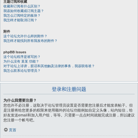
主题订阅和收藏
收藏和订阅有什么区别？
我该如何收藏或订阅主题？
我怎么订阅特定的板块？
我怎样才能取消订阅？
附件
这个论坛允许什么样的附件？
我怎样才能找到所有我发布的附件？
phpBB Issues
这个论坛程序是谁写的？
为什么没有 某某 功能？
对于论坛上诽谤，脏话和其他触及法律的事务，我该联络谁？
我怎么联系论坛管理员？
登录和注册问题
为什么我需要注册？
您也许不必注册，这取决于论坛管理员设置是否需要您注册后才能发表帖子。但
是注册将给您更多的权限来使用额外的论坛功能例如自定义头像，站内短信，给
好友发送email和加入用户组，等等。只需要一点点时间就能完成注册，所以建议
您注册一个帐号吧。
页首