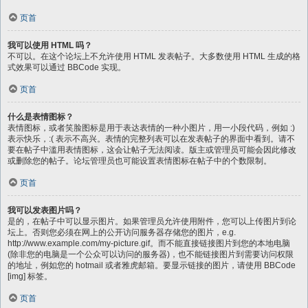
页首
我可以使用 HTML 吗？
不可以。在这个论坛上不允许使用 HTML 发表帖子。大多数使用 HTML 生成的格
式效果可以通过 BBCode 实现。
页首
什么是表情图标？
表情图标，或者笑脸图标是用于表达表情的一种小图片，用一小段代码，例如 :)
表示快乐，:( 表示不高兴。表情的完整列表可以在发表帖子的界面中看到。请不
要在帖子中滥用表情图标，这会让帖子无法阅读。版主或管理员可能会因此修改
或删除您的帖子。论坛管理员也可能设置表情图标在帖子中的个数限制。
页首
我可以发表图片吗？
是的，在帖子中可以显示图片。如果管理员允许使用附件，您可以上传图片到论
坛上。否则您必须在网上的公开访问服务器存储您的图片，e.g.
http://www.example.com/my-picture.gif。而不能直接链接图片到您的本地电脑
(除非您的电脑是一个公众可以访问的服务器)，也不能链接图片到需要访问权限
的地址，例如您的 hotmail 或者雅虎邮箱。要显示链接的图片，请使用 BBCode
[img] 标签。
页首