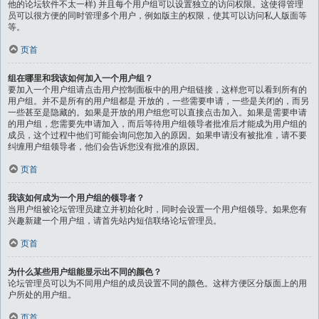
他的论坛软件不太一样) 并且每个用户组可以设置独立的访问权限。这使得管理
员可以很方便的同时管理多个用户，例如版主的权限，使其可以访问私人版面等
等。
页首
组在哪里和我该如何加入一个用户组？
要加入一个用户组请点击用户控制面板中的用户组链接，这样您可以看到所有的
用户组。并不是所有的用户组都是 开放的，一些需要申请，一些是关闭的，而另
一些甚至是隐藏的。如果是开放的用户组您可以直接点击加入。如果是需要申请
的用户组，您需要先申请加入，而后等待用户组领导者批准后才能成为用户组的
成员，这个过程中他们可能会询问您加入的原因。如果申请没有被批准，请不要
纠缠用户组领导者，他们会告诉您没有批准的原因。
页首
我该如何成为一个用户组的领导者？
当用户组被论坛管理员建立并初始化时，同时会设置一个用户组领导。如果您有
兴趣新建一个用户组，请首先站内短信联络论坛管理员。
页首
为什么某些用户组能显示出不同的颜色？
论坛管理员可以为不同用户组的成员设置不同的颜色。这样方便区分版面上的用
户所处的用户组。
页首