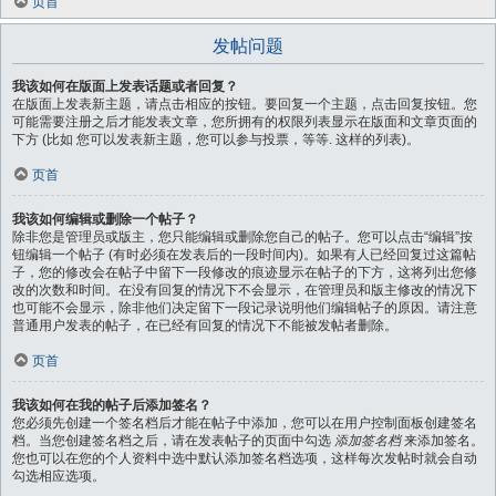
页首
发帖问题
我该如何在版面上发表话题或者回复？
在版面上发表新主题，请点击相应的按钮。要回复一个主题，点击回复按钮。您
可能需要注册之后才能发表文章，您所拥有的权限列表显示在版面和文章页面的
下方 (比如 您可以发表新主题，您可以参与投票，等等. 这样的列表)。
页首
我该如何编辑或删除一个帖子？
除非您是管理员或版主，您只能编辑或删除您自己的帖子。您可以点击“编辑”按
钮编辑一个帖子 (有时必须在发表后的一段时间内)。如果有人已经回复过这篇帖
子，您的修改会在帖子中留下一段修改的痕迹显示在帖子的下方，这将列出您修
改的次数和时间。在没有回复的情况下不会显示，在管理员和版主修改的情况下
也可能不会显示，除非他们决定留下一段记录说明他们编辑帖子的原因。请注意
普通用户发表的帖子，在已经有回复的情况下不能被发帖者删除。
页首
我该如何在我的帖子后添加签名？
您必须先创建一个签名档后才能在帖子中添加，您可以在用户控制面板创建签名
档。当您创建签名档之后，请在发表帖子的页面中勾选
添加签名档
来添加签名。
您也可以在您的个人资料中选中默认添加签名档选项，这样每次发帖时就会自动
勾选相应选项。