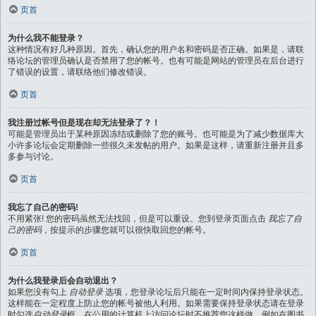
页首
为什么我不能登录？
这种情况有好几种原因。首先，确认您的用户名和密码是否正确。如果是，请联
络论坛的管理员确认是否禁用了您的帐号。也有可能是网站的管理员在后台进行
了错误的设置，请联络他们修改错误。
页首
我注册过帐号但是现在却无法登录了？！
可能是管理员出于某种原因冻结或删除了您的账号。也可能是为了减少数据库大
小许多论坛会定期删除一些很久未发帖的用户。如果是这样，请重新注册并且多
多参与讨论。
页首
我忘了自己的密码!
不用紧张! 您的密码虽然无法找回，但是可以重设。您到登录页面点击
我忘了自
己的密码
，按提示的步骤您就可以很快取回您的帐号。
页首
为什么我登录后会自动退出？
如果您没有勾上
自动登录
选项，您登录论坛后只能在一定时间内保持登录状态。
这样能在一定程度上防止您的帐号被他人利用。如果需要保持登录状态请在登录
时勾选
自动登录
框，在公用的计算机上访问论坛时不推荐您这样做，例如在图书