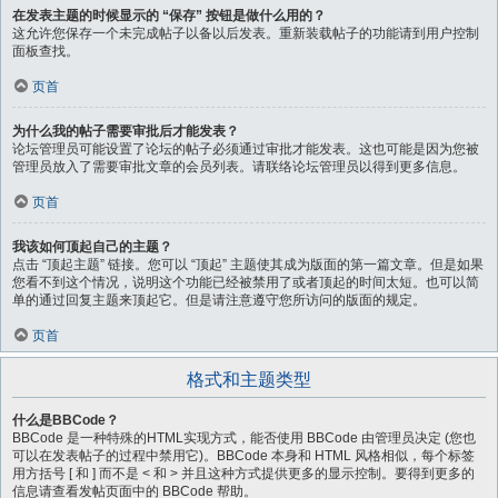
在发表主题的时候显示的 “保存” 按钮是做什么用的？
这允许您保存一个未完成帖子以备以后发表。重新装载帖子的功能请到用户控制
面板查找。
页首
为什么我的帖子需要审批后才能发表？
论坛管理员可能设置了论坛的帖子必须通过审批才能发表。这也可能是因为您被
管理员放入了需要审批文章的会员列表。请联络论坛管理员以得到更多信息。
页首
我该如何顶起自己的主题？
点击 “顶起主题” 链接。您可以 “顶起” 主题使其成为版面的第一篇文章。但是如果
您看不到这个情况，说明这个功能已经被禁用了或者顶起的时间太短。也可以简
单的通过回复主题来顶起它。但是请注意遵守您所访问的版面的规定。
页首
格式和主题类型
什么是BBCode？
BBCode 是一种特殊的HTML实现方式，能否使用 BBCode 由管理员决定 (您也
可以在发表帖子的过程中禁用它)。BBCode 本身和 HTML 风格相似，每个标签
用方括号 [ 和 ] 而不是 < 和 > 并且这种方式提供更多的显示控制。要得到更多的
信息请查看发帖页面中的 BBCode 帮助。