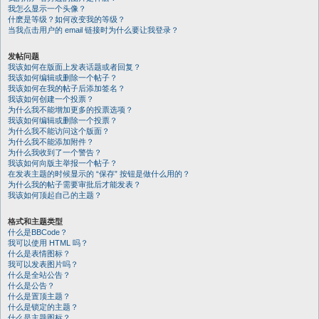
我怎么显示一个头像？
什麽是等级？如何改变我的等级？
当我点击用户的 email 链接时为什么要让我登录？
发帖问题
我该如何在版面上发表话题或者回复？
我该如何编辑或删除一个帖子？
我该如何在我的帖子后添加签名？
我该如何创建一个投票？
为什么我不能增加更多的投票选项？
我该如何编辑或删除一个投票？
为什么我不能访问这个版面？
为什么我不能添加附件？
为什么我收到了一个警告？
我该如何向版主举报一个帖子？
在发表主题的时候显示的 “保存” 按钮是做什么用的？
为什么我的帖子需要审批后才能发表？
我该如何顶起自己的主题？
格式和主题类型
什么是BBCode？
我可以使用 HTML 吗？
什么是表情图标？
我可以发表图片吗？
什么是全站公告？
什么是公告？
什么是置顶主题？
什么是锁定的主题？
什么是主题图标？