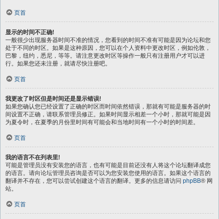
页首
显示的时间不正确!
一般很少出现服务器时间不准的情况，您看到的时间不准有可能是因为论坛和您
处于不同的时区。如果是这种原因，您可以在个人资料中更改时区，例如伦敦，
巴黎，纽约，悉尼，等等。请注意更改时区等操作一般只有注册用户才可以进
行。如果您还未注册，就请尽快注册吧。
页首
我更改了时区但是时间还是显示错误!
如果您确认您已经设置了正确的时区而时间依然错误，那就有可能是服务器的时
间设置不正确，请联系管理员修正。如果时间显示相差一个小时，那就可能是因
为夏令时，在夏季的月份里时间有可能会和当地时间有一个小时的时间差。
页首
我的语言不在列表里!
可能是管理员没有安装您的语言，也有可能是目前还没有人将这个论坛翻译成您
的语言。请向论坛管理员咨询是否可以为您安装您使用的语言。如果这个语言的
翻译并不存在，您可以尝试创建这个语言的翻译。更多的信息请访问
phpBB
® 网
站。
页首